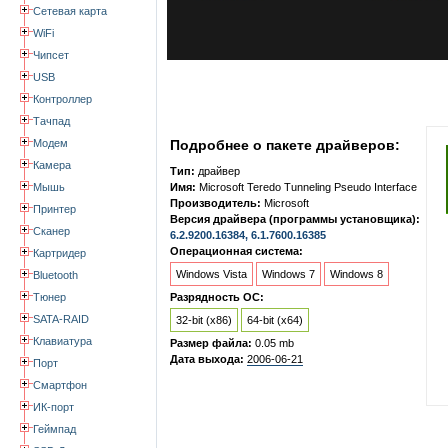
Сетевая карта
WiFi
Чипсет
USB
Контроллер
Тачпад
Модем
Подробнее о пакете драйверов:
Камера
Тип:
драйвер
Мышь
Имя:
Microsoft Teredo Tunneling Pseudo Interface
Производитель:
Microsoft
Принтер
Версия драйвера (программы установщика):
Сканер
6.2.9200.16384, 6.1.7600.16385
Операционная система:
Картридер
Windows Vista
Windows 7
Windows 8
Bluetooth
Тюнер
Разрядность ОС:
SATA-RAID
32-bit (x86)
64-bit (x64)
Клавиатура
Размер файла:
0.05 mb
Дата выхода:
2006-06-21
Порт
Смартфон
ИК-порт
Геймпад