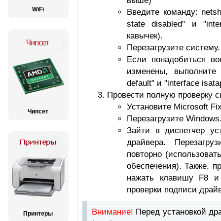
выше)
WiFi
Введите команду: netsh.
state disabled" и "inte
кавычек).
Перезагрузите систему.
Если понадобиться во
изменены, выполните к
default" и "interface isata
Провести полную проверку 
Установите Microsoft Fix
Чипсет
Перезагрузите Windows
Зайти в диспетчер ус
драйвера. Перезагру
повторно (использоват
обеспечения). Также, п
нажать клавишу F8 и
проверки подписи драйв
Внимание!
Перед установкой др
Принтеры