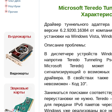
SSD Диск
Ноутбуки
Microsoft Teredo Tun
Прочее
Характерис
Драйвер туннельного адаптера -
версии 6.2.9200.16384 от компан
установки на Windows Vista, Wind
Описание проблемы:
В диспетчере устройств Wind
напротив Teredo Tunneling Pse
Microsoft Teredo) может 
сигнализирующий о возможных 
Видеокарты
драйвера. В свойствах также н
невозможен - Код 10".
Заниматься поисками соответств
переустановки не нужно. Teredo 
для передачи IPv6 пакетов чере
Windows уже реализованы все н