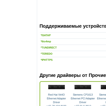
Поддерживаемые устройства
*ISATAP
*6to4mp
*TUNDIRECT
*TEREDO
*IPHTTPS
Другие драйверы от Прочие
Red Hat VirtIO
Siemens CP1613
Siem
Ethernet Adapter
Ethernet PCI Adapter
Etherne
Driver
Driver
v.61.70.104.8100
v.07.01.6.3612
v.07