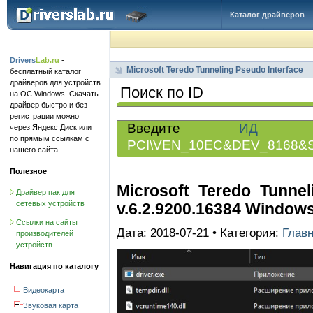
Каталог драйверов
Drivers
Lab.ru
-
Microsoft Teredo Tunneling Pseudo Interface
бесплатный каталог
драйверов для устройств
Поиск по ID
на ОС Windows. Скачать
драйвер быстро и без
регистрации можно
Введите
ИД обо
через Яндекс.Диск или
по прямым ссылкам с
PCI\VEN_10EC&DEV_8168&
нашего сайта.
Полезное
Microsoft Teredo Tunnel
Драйвер пак для
сетевых устройств
v.6.2.9200.16384 Windows V
Ссылки на сайты
Дата: 2018-07-21 • Категория:
Глав
производителей
устройств
Навигация по каталогу
Видеокарта
Звуковая карта