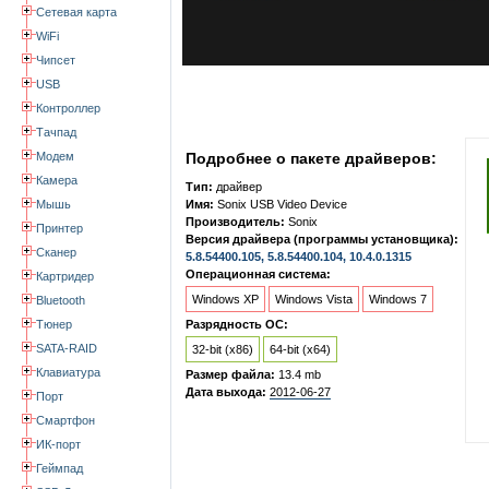
Сетевая карта
WiFi
Чипсет
USB
Контроллер
Тачпад
Модем
Подробнее о пакете драйверов:
Камера
Тип:
драйвер
Мышь
Имя:
Sonix USB Video Device
Производитель:
Sonix
Принтер
Версия драйвера (программы установщика):
Сканер
5.8.54400.105, 5.8.54400.104, 10.4.0.1315
Операционная система:
Картридер
Windows XP
Windows Vista
Windows 7
Bluetooth
Тюнер
Разрядность ОС:
SATA-RAID
32-bit (x86)
64-bit (x64)
Клавиатура
Размер файла:
13.4 mb
Дата выхода:
2012-06-27
Порт
Смартфон
ИК-порт
Геймпад