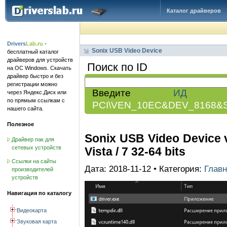
Каталог драйверов
Drivers
Lab.ru
-
Sonix USB Video Device
бесплатный каталог
драйверов для устройств
Поиск по ID
на ОС Windows. Скачать
драйвер быстро и без
регистрации можно
Введите
ИД обо
через Яндекс.Диск или
по прямым ссылкам с
PCI\VEN_10EC&DEV_8168&
нашего сайта.
Полезное
Sonix USB Video Device 
Драйвер пак для
сетевых устройств
Vista / 7 32-64 bits
Ссылки на сайты
Дата: 2018-11-12 • Категория:
Главн
производителей
устройств
Навигация по каталогу
Видеокарта
Звуковая карта