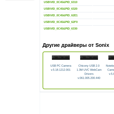
USB\VID_0C45&PID_6310
USB\VID_0C45&PID_6320
USB\VID_0C45&PID_62E1
USB\VID_0C45&PID_62F0
USB\VID_0C45&PID_6330
Другие драйверы от Sonix
USB PC Camera
Chicony USB 2.0
Noteb
v.5.18.1212.001
1.3M UVC WebCam
Came
Drivers
v.5.
v.061.005.200.440