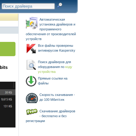
Автоматическая
установка драйверов и
программного
обеспечения от производителей
устройств
Все файлы проверены
антивирусом Kaspersky
Поиск драйверов для
bits
оборудования по
коду
устройства
Прямые ссылки на
файлы
Скорость скачивания -
до 100 Мбит/сек
Скачивание драйверов
- бесплатно и без
регистрации