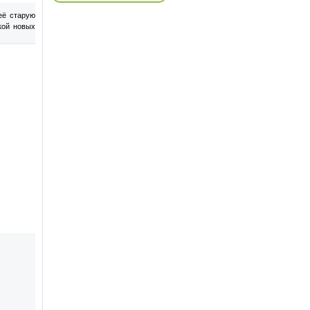
её старую
кой новых