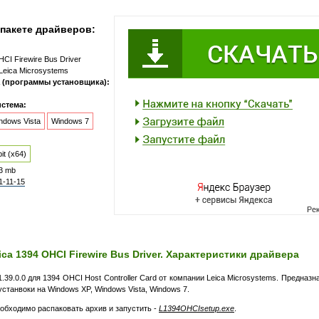
пакете драйверов:
HCI Firewire Bus Driver
Leica Microsystems
 (программы установщика):
стема:
ndows Vista
Windows 7
it (x64)
3 mb
1-11-15
ica 1394 OHCI Firewire Bus Driver. Характеристики драйвера
.39.0.0 для 1394 OHCI Host Controller Card от компании Leica Microsystems. Предназн
станвоки на Windows XP, Windows Vista, Windows 7.
еобходимо распаковать архив и запустить -
L1394OHCIsetup.exe
.