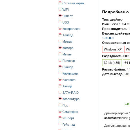
Сетевая карта
WiFi
Подробнее о 
Чипсет
Тип:
драйвер
USB
Имя:
Leica 1394 O
Контроллер
Производитель:
Версия драйвера
Тачпад
1.39.0.0
Модем
Операционная си
Камера
Windows XP
Wi
Мышь
Разрядность ОС:
Принтер
32-bit (x86)
64-b
Сканер
Размер файла:
4.
Картридер
Дата выхода:
201
Bluetooth
Тюнер
SATA-RAID
Клавиатура
Le
Порт
Смартфон
Драйвер версии 1
автоматической у
ИК-порт
Геймпад
Для установки н