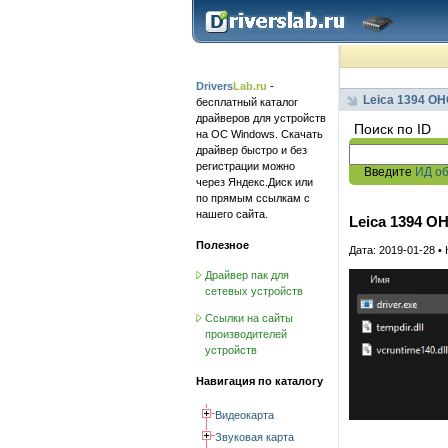
Drivers
Lab.ru
-
Leica 1394 OHC
бесплатный каталог
драйверов для устройств
Поиск по ID
на ОС Windows. Скачать
драйвер быстро и без
регистрации можно
Введите
ИД о
через Яндекс.Диск или
по прямым ссылкам с
нашего сайта.
Leica 1394 OHC
Полезное
Дата: 2019-01-28 •
Драйвер пак для
сетевых устройств
Ссылки на сайты
производителей
устройств
Навигация по каталогу
Видеокарта
Звуковая карта