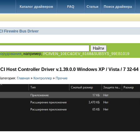
Каталог драйверов
FAQ
Статьи
Поиск драйвера
I Firewire Bus Driver
борудования
, например,
PCI\VEN_10EC&DEV_8168&SUBSYS_99EB1019
I Host Controller Driver v.1.39.0.0 Windows XP / Vista / 7 32-64 
 Категория:
Главная
»
Контроллер
»
Прочие