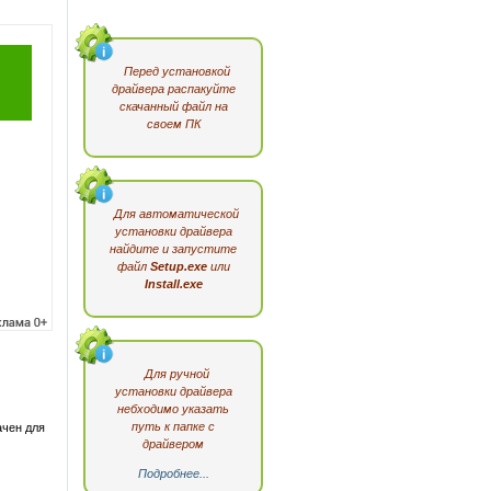
Перед установкой
драйвера распакуйте
скачанный файл на
своем ПК
Для автоматической
установки драйвера
найдите и запустите
файл
Setup.exe
или
Install.exe
Для ручной
установки драйвера
небходимо указать
путь к папке с
ачен для
драйвером
Подробнее...