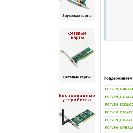
Звуковые карты
Сетевые карты
Поддерживаемы
PCI\VEN_104C&C
PCI\VEN_11C1&C
PCI\VEN_1033&C
PCI\VEN_1106&C
PCI\VEN_1180&C
PCI\VEN_197B&C