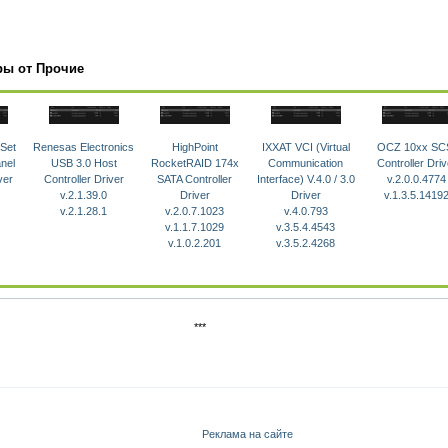
ры от Прочие
Set
Renesas Electronics
HighPoint
IXXAT VCI (Virtual
OCZ 10xx SC
nel
USB 3.0 Host
RocketRAID 174x
Communication
Controller Driv
ver
Controller Driver
SATA Controller
Interface) V.4.0 / 3.0
v.2.0.0.4774
v.2.1.39.0
Driver
Driver
v.1.3.5.1419
v.2.1.28.1
v.2.0.7.1023
v.4.0.793
v.1.1.7.1029
v.3.5.4.4543
v.1.0.2.201
v.3.5.2.4268
***
Реклама на сайте