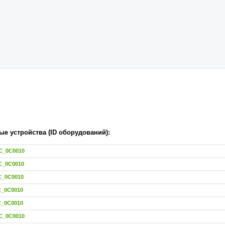
е устройства (ID оборудований):
C_0C0010
C_0C0010
C_0C0010
C_0C0010
C_0C0010
C_0C0010