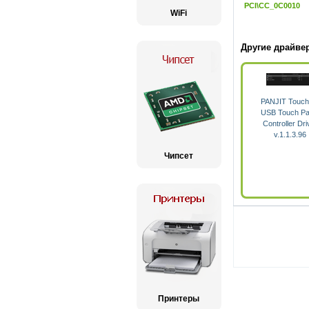
PCI\CC_0C0010
WiFi
Другие драйве
PANJIT Touch
USB Touch Pa
Controller Dri
v.1.1.3.96
Чипсет
Принтеры