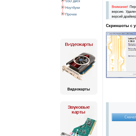
SSD Диск
Внимание!
Пере
Ноутбуки
версию. Удале
Прочее
версий драйвер
Скриншоты с ус
Видеокарты