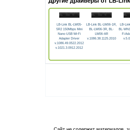
Другие драйверы от LB-Lin
LB-Link BL-LW05-
LB-Link BL-LW06-1R,
LB-Lin
5R2 150Mbps Mini
BL-LW06-3R, BL-
BL-WN1
Nano USB Wi-Fi
LW06-AR
Fi Ad
Adapter Driver
v.1086.38.1125.2010
v.5.
v.1086.49.0522.2012
v.1021.3.0912.2012
Сайт не содержит материалов, 