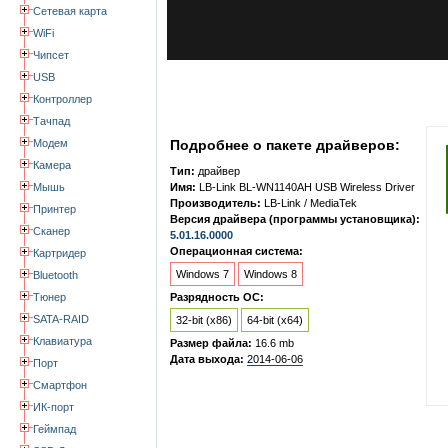
Сетевая карта
WiFi
Чипсет
USB
Контроллер
Тачпад
Модем
Подробнее о пакете драйверов:
Камера
Тип:
драйвер
Мышь
Имя:
LB-Link BL-WN1140AH USB Wireless Driver
Производитель:
LB-Link / MediaTek
Принтер
Версия драйвера (программы установщика):
Сканер
5.01.16.0000
Операционная система:
Картридер
Windows 7
Windows 8
Bluetooth
Тюнер
Разрядность ОС:
SATA-RAID
32-bit (x86)
64-bit (x64)
Клавиатура
Размер файла:
16.6 mb
Дата выхода:
2014-06-06
Порт
Смартфон
ИК-порт
Геймпад