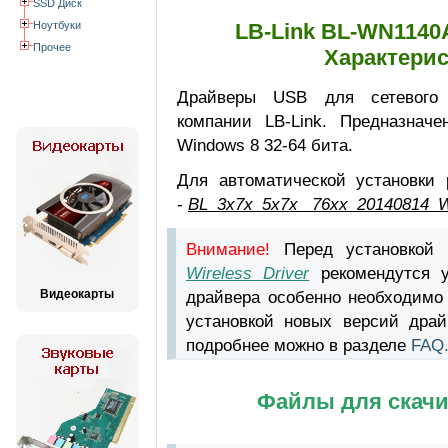
SSD Диск
Ноутбуки
LB-Link BL-WN1140A
Прочее
Характерис
Драйверы USB для сетевого
компании LB-Link. Предназнач
Windows 8 32-64 бита.
Для автоматической установки 
-
BL_3x7x_5x7x_ 76xx_20140814_W
Внимание!
Перед установкой
Wireless Driver
рекомендутся у
Видеокарты
драйвера особенно необходимо
установкой новых версий драй
подробнее можно в разделе
FAQ
Файлы для скачи