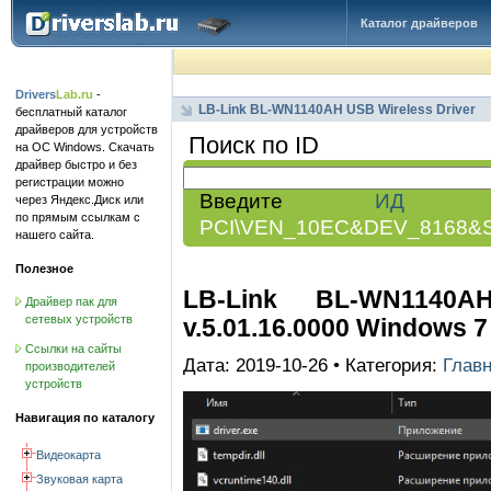
Каталог драйверов
Drivers
Lab.ru
-
LB-Link BL-WN1140AH USB Wireless Driver
бесплатный каталог
драйверов для устройств
Поиск по ID
на ОС Windows. Скачать
драйвер быстро и без
регистрации можно
Введите
ИД обо
через Яндекс.Диск или
по прямым ссылкам с
PCI\VEN_10EC&DEV_8168&
нашего сайта.
Полезное
LB-Link BL-WN1140A
Драйвер пак для
сетевых устройств
v.5.01.16.0000 Windows 7 
Ссылки на сайты
Дата: 2019-10-26 • Категория:
Глав
производителей
устройств
Навигация по каталогу
Видеокарта
Звуковая карта