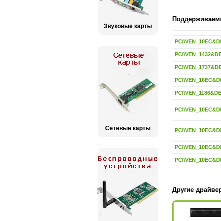
Поддерживаемы
Звуковые карты
PCI\VEN_10EC&D
PCI\VEN_1432&D
PCI\VEN_1737&D
PCI\VEN_16EC&D
PCI\VEN_1186&D
PCI\VEN_10EC&D
Сетевые карты
PCI\VEN_10EC&D
PCI\VEN_10EC&D
PCI\VEN_10EC&D
Другие драйвер