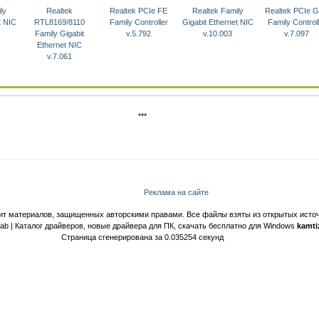
ly
Realtek
Realtek PCIe FE
Realtek Family
Realtek PCIe 
t NIC
RTL8169/8110
Family Controller
Gigabit Ethernet NIC
Family Controll
Family Gigabit
v.5.792
v.10.003
v.7.097
Ethernet NIC
v.7.061
***
Реклама на сайте
ит материалов, защищенных авторскими правами. Все файлы взяты из открытых источ
Lab | Каталог драйверов, новые драйвера для ПК, скачать бесплатно для Windows
kamti
Страница сгенерирована за 0.035254 секунд