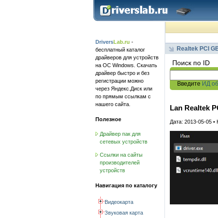
Drivers
Lab.ru
-
Realtek PCI GB
бесплатный каталог
драйверов для устройств
Поиск по ID
на ОС Windows. Скачать
драйвер быстро и без
регистрации можно
Введите
ИД о
через Яндекс.Диск или
по прямым ссылкам с
нашего сайта.
Lan Realtek P
Полезное
Дата: 2013-05-05 •
Драйвер пак для
сетевых устройств
Ссылки на сайты
производителей
устройств
Навигация по каталогу
Видеокарта
Звуковая карта