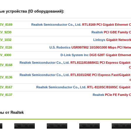
е устройства (ID оборудований):
EV_8169
Realtek Semiconductor Co., Ltd.
RTL8169 PCI Gigabit Ethernet C
EV_9230
Realtek
PCI GBE Family C
EV_1032
Linksys
Gigabit Networ
EV_0116
U.S. Robotics
USR997902 10/100/1000 Mbps PCI Netw
EV_4300
D-Link System Inc
DGE-528T Gigabit Etherne
Realtek Semiconductor Co., Ltd.
RTL8111/8168/8411 PCI Express Gigabit
EV_8168
C
Realtek Semiconductor Co., Ltd.
RTL8101/2/6E PCI Express Fast/Gigabit
EV_8136
EV_8167
Realtek Semiconductor Co., Ltd.
RTL-8110SC/8169SC Gigabit 
EV_8137
Realtek
PCIe FE Family C
ы от Realtek