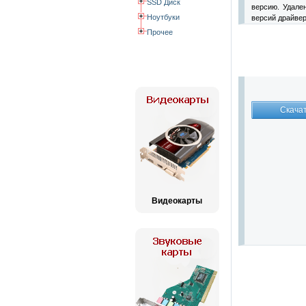
SSD Диск
версию. Удале
Ноутбуки
версий драйвер
Прочее
Видеокарты