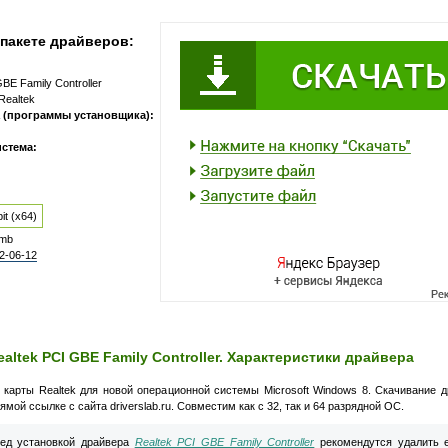
пакете драйверов:
BE Family Controller
Realtek
 (программы установщика):
стема:
it (x64)
 mb
2-06-12
ealtek PCI GBE Family Controller. Характеристики драйвера
 карты Realtek для новой операционной системы Microsoft Windows 8. Скачивание 
ямой ссылке с сайта driverslab.ru. Совместим как с 32, так и 64 разрядной ОС.
д установкой драйвера
Realtek PCI GBE Family Controller
рекомендутся удалить 