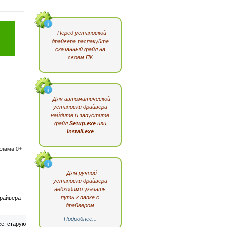
Перед установкой
драйвера распакуйте
скачанный файл на
своем ПК
Для автоматической
установки драйвера
найдите и запустите
файл
Setup.exe
или
Install.exe
Для ручной
установки драйвера
небходимо указать
путь к папке с
драйвера
драйвером
Подробнее...
её старую