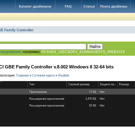
Каталог драйверов
FAQ
Статьи
Поиск драйвера
E Family Controller
борудования
, например,
PCI\VEN_10EC&DEV_8168&SUBSYS_99EB1019
CI GBE Family Controller v.8.002 Windows 8 32-64 bits
 Категория:
Главная
»
Сетевая карта
»
Realtek