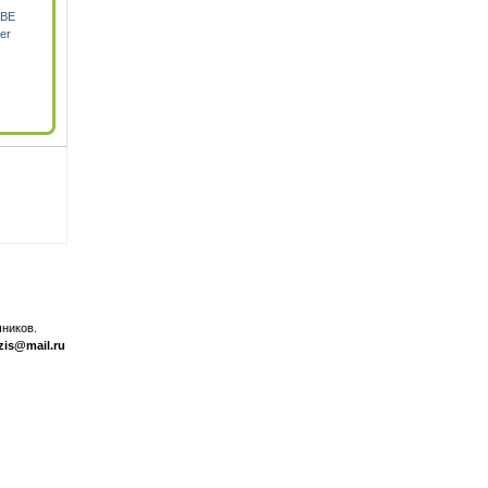
GBE
er
ников.
zis@mail.ru