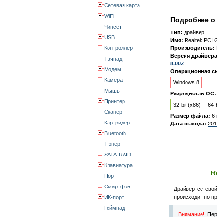
Сетевая карта
WiFi
Подробнее о 
Чипсет
Тип:
драйвер
USB
Имя:
Realtek PCI G
Контроллер
Производитель:
Версия драйвера
Тачпад
8.002
Модем
Операционная си
Камера
Windows 8
Мышь
Разрядность ОС:
Принтер
32-bit (x86)
64-b
Сканер
Размер файла:
6
Картридер
Дата выхода:
201
Bluetooth
Тюнер
SATA-RAID
Клавиатура
R
Порт
Смартфон
Драйвер сетевой
происходит по пр
ИК-порт
Геймпад
Внимание!
Пере