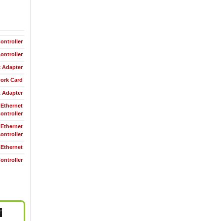
ontroller
ontroller
k Adapter
ork Card
t Adapter
 Ethernet
ontroller
 Ethernet
controller
Ethernet
ontroller