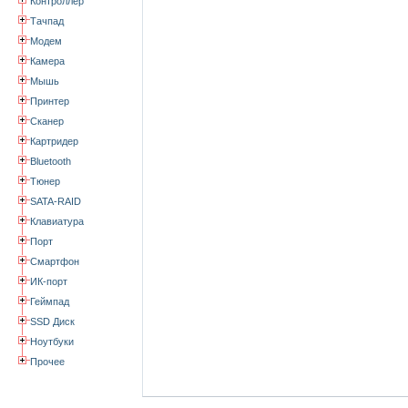
Контроллер
Тачпад
Модем
Камера
Мышь
Принтер
Сканер
Картридер
Bluetooth
Тюнер
SATA-RAID
Клавиатура
Порт
Смартфон
ИК-порт
Геймпад
SSD Диск
Ноутбуки
Прочее