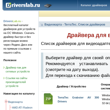
Каталог драйверов
Drivers
Lab.ru
-
Видеокарта - TerraTec. Список драйверов
бесплатный каталог
драйверов для устройств
на ОС Windows. Скачать
Драйвера для в
драйвер быстро и без
регистрации можно
Список драйверов для видеоадапте
через Яндекс.Диск или
по прямым ссылкам с
нашего сайта.
Выберите драйвер для своей оп
Полезное
Рекомендуется устанавлива
Драйвер пак для
(смотрите на дату выхода).
сетевых устройств
Для перехода к скачиванию фай
Ссылки на сайты
производителей
Опера
устройств
Драйвер / Устройство
систе
Навигация по каталогу
Wind
TerraTec Grabster AV 300
Windo
Drivers
Видеокарта
32-bit 
AMD ATI Radeon