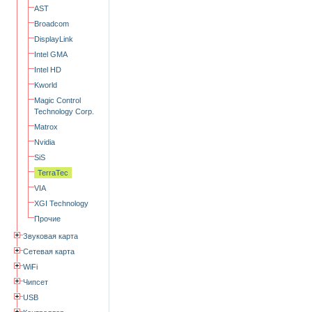
AST
Broadcom
DisplayLink
Intel GMA
Intel HD
Kworld
Magic Control
Technology Corp.
Matrox
Nvidia
SiS
TerraTec
VIA
XGI Technology
Прочие
Звуковая карта
Сетевая карта
WiFi
Чипсет
USB