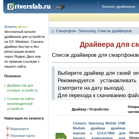
Каталог драйверов
Drivers
Lab.ru
-
Смартфон - Samsung. Список драйверов
бесплатный каталог
драйверов для устройств
на ОС Windows. Скачать
Драйвера для с
драйвер быстро и без
регистрации можно
Список драйверов для смартфонов
через Яндекс.Диск или
по прямым ссылкам с
нашего сайта.
Выберите драйвер для своей оп
Полезное
Рекомендуется устанавлива
Драйвер пак для
(смотрите на дату выхода).
сетевых устройств
Для перехода к скачиванию фай
Ссылки на сайты
производителей
Опера
устройств
Драйвер / Устройство
систе
Навигация по каталогу
Скачать Samsung Mobile USB
Modem драйвер драйвер
Видеокарта
Wind
версии v. 12.0.0.7850 для
Звуковая карта
Windo
вашего компьютера или