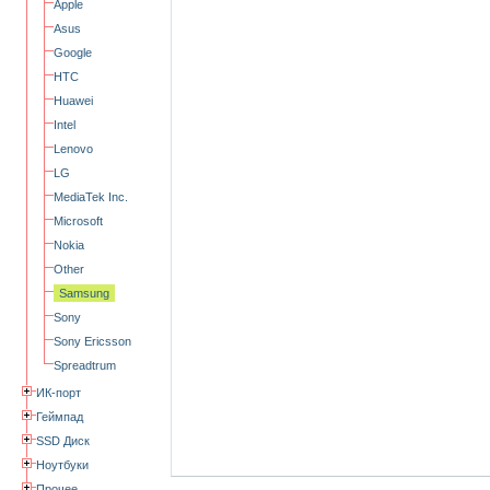
Apple
Asus
Google
HTC
Huawei
Intel
Lenovo
LG
MediaTek Inc.
Microsoft
Nokia
Other
Samsung
Sony
Sony Ericsson
Spreadtrum
ИК-порт
Геймпад
SSD Диск
Ноутбуки
Прочее