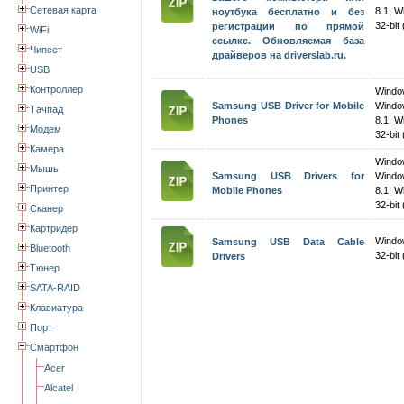
Сетевая карта
8.1, W
ноутбука бесплатно и без
32-bit 
регистрации по прямой
WiFi
ссылке. Обновляемая база
Чипсет
драйверов на driverslab.ru.
USB
Контроллер
Wind
Samsung USB Driver for Mobile
Windo
Тачпад
Phones
8.1, W
Модем
32-bit 
Камера
Wind
Мышь
Samsung USB Drivers for
Windo
Принтер
Mobile Phones
8.1, W
32-bit 
Сканер
Картридер
Windo
Samsung USB Data Cable
Bluetooth
32-bit
Drivers
Тюнер
SATA-RAID
Клавиатура
Порт
Смартфон
Acer
Alcatel