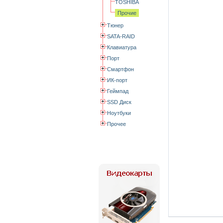
TOSHIBA
Прочие
Тюнер
SATA-RAID
Клавиатура
Порт
Смартфон
ИК-порт
Геймпад
SSD Диск
Ноутбуки
Прочее