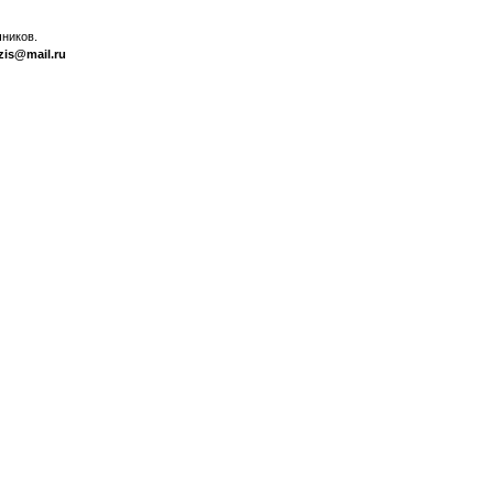
ников.
zis@mail.ru