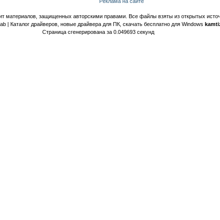
Реклама на сайте
ит материалов, защищенных авторскими правами. Все файлы взяты из открытых источ
Lab | Каталог драйверов, новые драйвера для ПК, скачать бесплатно для Windows
kamti
Страница сгенерирована за 0.049693 секунд