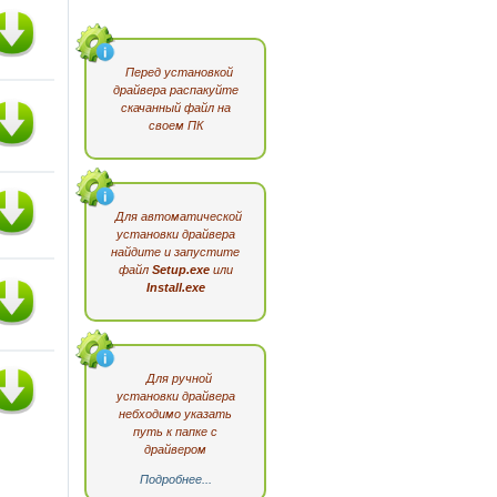
Перед установкой
драйвера распакуйте
скачанный файл на
своем ПК
Для автоматической
установки драйвера
найдите и запустите
файл
Setup.exe
или
Install.exe
Для ручной
установки драйвера
небходимо указать
путь к папке с
драйвером
Подробнее...