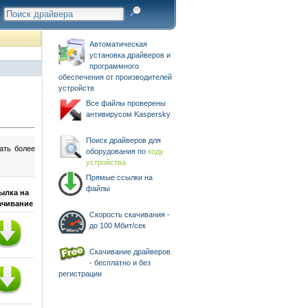
Автоматическая
установка драйверов и
программного
обеспечения от производителей
устройств
Все файлы проверены
антивирусом Kaspersky
Поиск драйверов для
ать более
оборудования по
коду
устройства
Прямые ссылки на
файлы
ылка на
ачивание
Скорость скачивания -
до 100 Мбит/сек
Скачивание драйверов
- бесплатно и без
регистрации