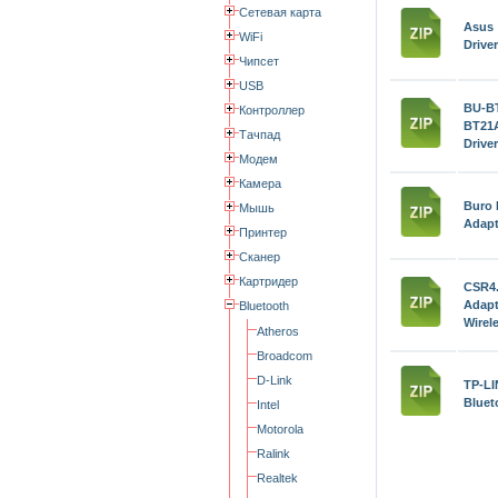
Сетевая карта
Asus
WiFi
Driver
Чипсет
USB
BU-B
Контроллер
BT21A
Тачпад
Driver
Модем
Камера
Buro 
Мышь
Adapt
Принтер
Сканер
Картридер
CSR4.
Adapt
Bluetooth
Wirel
Atheros
Broadcom
D-Link
TP-L
Bluet
Intel
Motorola
Ralink
Realtek