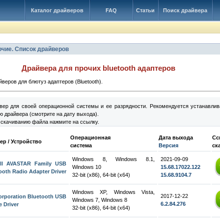
Каталог драйверов
FAQ
Статьи
Поиск драйвера
рочие. Список драйверов
Драйвера для прочих bluetooth адаптеров
веров для блютуз адаптеров (Bluetooth).
вер для своей операционной системы и ее разрядности. Рекомендуется устанавлив
 драйвера (смотрите на дату выхода).
 скачиванию файла нажмите на ссылку.
Операционная
Дата выхода
Сс
ер / Устройство
система
Версия
ск
Windows 8, Windows 8.1,
2021-09-09
ell AVASTAR Family USB
Windows 10
15.68.17022.122
ooth Radio Adapter Driver
32-bit (x86), 64-bit (x64)
15.68.9104.7
Windows XP, Windows Vista,
2017-12-22
orporation Bluetooth USB
Windows 7, Windows 8
6.2.84.276
e Driver
32-bit (x86), 64-bit (x64)