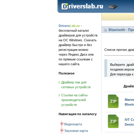
Drivers
Lab.ru
-
Bluetooth - П
бесплатный каталог
драйверов для устройств
на ОС Windows. Скачать
драйвер быстро и без
регистрации можно
Список прочих драй
через Яндекс.Диск или
по прямым ссылкам с
нашего сайта.
Выберите драй
позднюю версию
Полезное
Для перехода к
Драйвер пак для
Драйв
сетевых устройств
Ссылки на сайты
Marv
производителей
Bluet
устройств
Навигация по каталогу
IVT C
Видеокарта
Devic
Звуковая карта