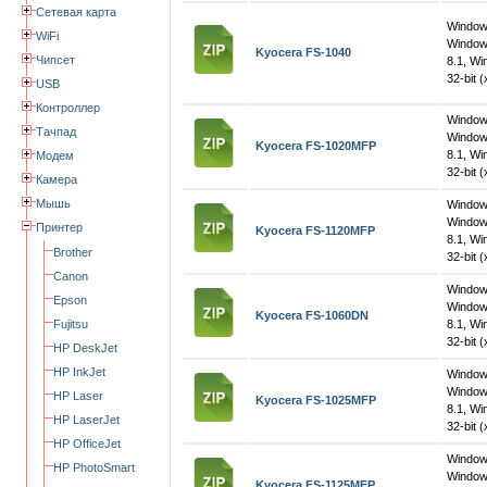
Сетевая карта
Windo
WiFi
Window
Kyocera FS-1040
Чипсет
8.1, W
32-bit (
USB
Контроллер
Windo
Тачпад
Window
Kyocera FS-1020MFP
8.1, W
Модем
32-bit (
Камера
Мышь
Windo
Window
Принтер
Kyocera FS-1120MFP
8.1, W
Brother
32-bit (
Canon
Windo
Epson
Window
Kyocera FS-1060DN
Fujitsu
8.1, W
32-bit (
HP DeskJet
HP InkJet
Windo
Window
HP Laser
Kyocera FS-1025MFP
8.1, W
HP LaserJet
32-bit (
HP OfficeJet
Windo
HP PhotoSmart
Window
Kyocera FS-1125MFP