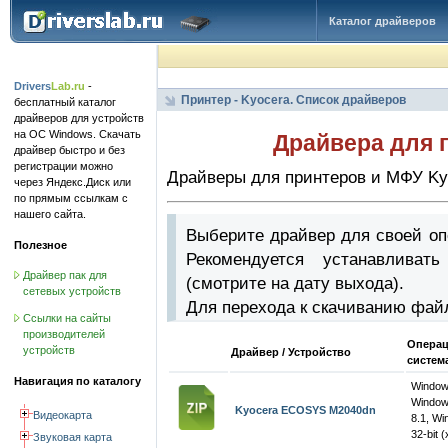
Каталог драйверов
Drivers
Lab.ru
-
Принтер - Kyocera. Список драйверов
бесплатный каталог
драйверов для устройств
на ОС Windows. Скачать
Драйвера для 
драйвер быстро и без
регистрации можно
Драйверы для принтеров и МФУ Ky
через Яндекс.Диск или
по прямым ссылкам с
нашего сайта.
Выберите драйвер для своей оп
Полезное
Рекомендуется устанавлива
Драйвер пак для
(смотрите на дату выхода).
сетевых устройств
Для перехода к скачиванию фай
Ссылки на сайты
производителей
Операц
устройств
Драйвер / Устройство
систем
Навигация по каталогу
Windo
Window
Kyocera ECOSYS M2040dn
Видеокарта
8.1, W
32-bit (
Звуковая карта