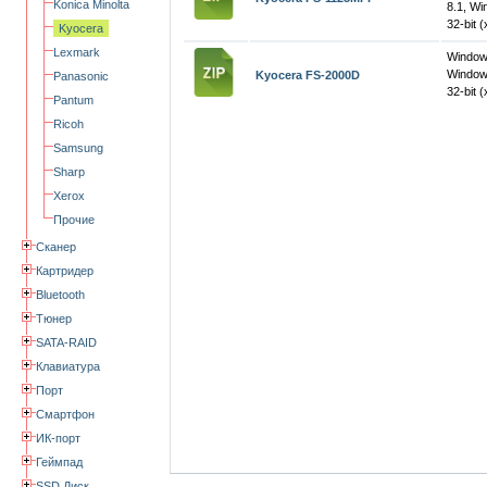
Konica Minolta
8.1, W
32-bit (
Kyocera
Lexmark
Windo
Window
Kyocera FS-2000D
Panasonic
32-bit (
Pantum
Ricoh
Samsung
Sharp
Xerox
Прочие
Сканер
Картридер
Bluetooth
Тюнер
SATA-RAID
Клавиатура
Порт
Смартфон
ИК-порт
Геймпад
SSD Диск