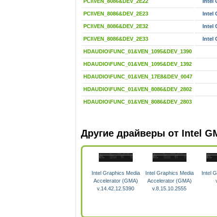
PCI\VEN_8086&DEV_2E22
Intel
PCI\VEN_8086&DEV_2E23
Intel
PCI\VEN_8086&DEV_2E32
Intel
PCI\VEN_8086&DEV_2E33
Intel
HDAUDIO\FUNC_01&VEN_1095&DEV_1390
HDAUDIO\FUNC_01&VEN_1095&DEV_1392
HDAUDIO\FUNC_01&VEN_17E8&DEV_0047
HDAUDIO\FUNC_01&VEN_8086&DEV_2802
HDAUDIO\FUNC_01&VEN_8086&DEV_2803
Другие драйверы от Intel 
Intel Graphics Media
Intel Graphics Media
Intel 
Accelerator (GMA)
Accelerator (GMA)
v.14.42.12.5390
v.8.15.10.2555