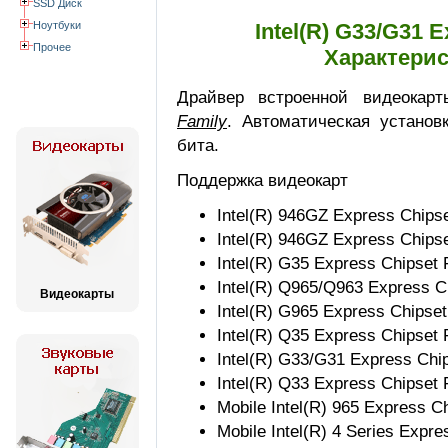
SSD Диск
Ноутбуки
Intel(R) G33/G31 E
Прочее
Характерис
Драйвер встроенной видеока
Family
. Автоматическая устано
бита.
Поддержка видеокарт
Intel(R) 946GZ Express Chips
Intel(R) 946GZ Express Chips
Intel(R) G35 Express Chipset 
Intel(R) Q965/Q963 Express C
Видеокарты
Intel(R) G965 Express Chipset
Intel(R) Q35 Express Chipset 
Intel(R) G33/G31 Express Chi
Intel(R) Q33 Express Chipset 
Mobile Intel(R) 965 Express C
Mobile Intel(R) 4 Series Expre