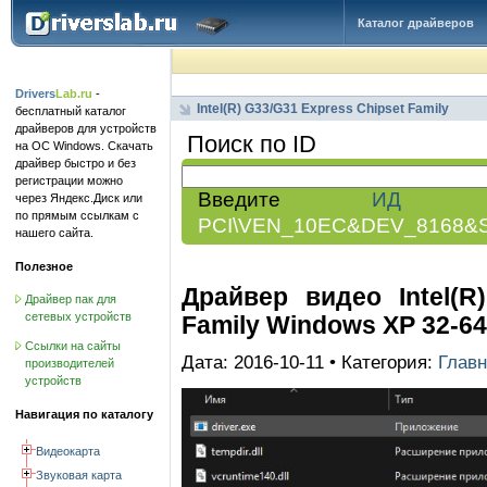
Каталог драйверов
Drivers
Lab.ru
-
Intel(R) G33/G31 Express Chipset Family
бесплатный каталог
драйверов для устройств
Поиск по ID
на ОС Windows. Скачать
драйвер быстро и без
регистрации можно
Введите
ИД обо
через Яндекс.Диск или
по прямым ссылкам с
PCI\VEN_10EC&DEV_8168&
нашего сайта.
Полезное
Драйвер видео Intel(R
Драйвер пак для
сетевых устройств
Family Windows XP 32-64 
Ссылки на сайты
Дата: 2016-10-11 • Категория:
Главн
производителей
устройств
Навигация по каталогу
Видеокарта
Звуковая карта