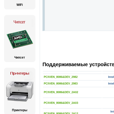
WiFi
Чипсет
Поддерживаемые устройства
PCI\VEN_8086&DEV_2982
Inte
PCI\VEN_8086&DEV_2983
Inte
PCI\VEN_8086&DEV_2A02
PCI\VEN_8086&DEV_2A03
Принтеры
In
PCI\VEN_8086&DEV_2A12