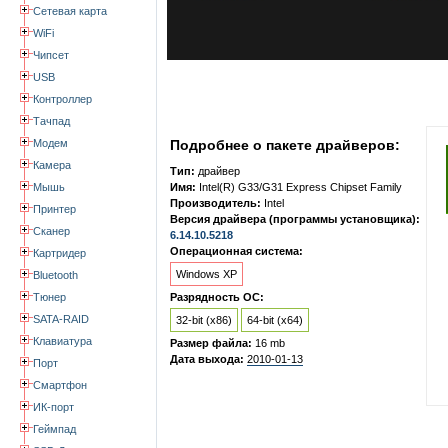
Сетевая карта
WiFi
Чипсет
USB
Контроллер
Тачпад
Модем
Подробнее о пакете драйверов:
Камера
Тип:
драйвер
Мышь
Имя:
Intel(R) G33/G31 Express Chipset Family
Производитель:
Intel
Принтер
Версия драйвера (программы установщика):
Сканер
6.14.10.5218
Операционная система:
Картридер
Windows XP
Bluetooth
Тюнер
Разрядность ОС:
SATA-RAID
32-bit (x86)
64-bit (x64)
Клавиатура
Размер файла:
16 mb
Дата выхода:
2010-01-13
Порт
Смартфон
ИК-порт
Геймпад