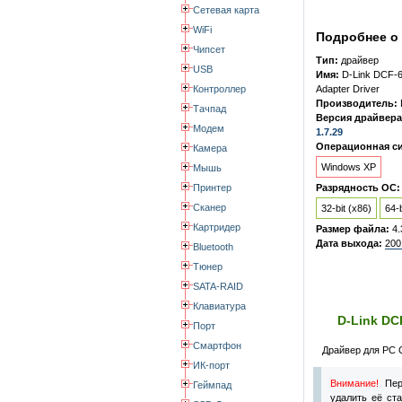
Сетевая карта
WiFi
Подробнее о 
Чипсет
Тип:
драйвер
USB
Имя:
D-Link DCF-
Контроллер
Adapter Driver
Производитель:
Тачпад
Версия драйвера
Модем
1.7.29
Операционная си
Камера
Windows XP
Мышь
Принтер
Разрядность ОС:
Сканер
32-bit (x86)
64-b
Картридер
Размер файла:
4.
Дата выхода:
200
Bluetooth
Тюнер
SATA-RAID
Клавиатура
D-Link DC
Порт
Смартфон
Драйвер для PC 
ИК-порт
Внимание!
Пер
Геймпад
удалить её ст