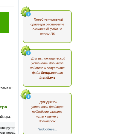
Перед установкой
драйвера распакуйте
скачанный файл на
своем ПК
Для автоматической
установки драйвера
найдите и запустите
файл
Setup.exe
или
Install.exe
Для ручной
вера
установки драйвера
небходимо указать
путь к папке с
айвера.
драйвером
мендутся
Подробнее...
или перед