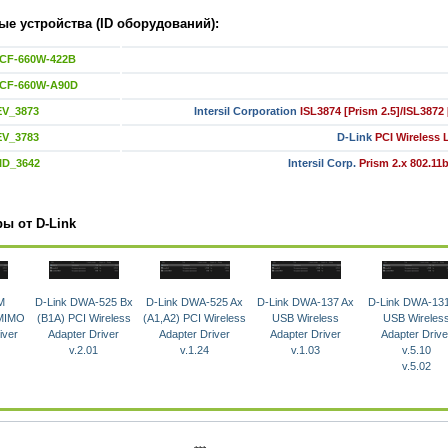
е устройства (ID оборудований):
DCF-660W-422B
DCF-660W-A90D
EV_3873
Intersil Corporation
ISL3874 [Prism 2.5]/ISL3872 
EV_3783
D-Link
PCI Wireless
ID_3642
Intersil Corp.
Prism 2.x 802.11
ы от D-Link
M
D-Link DWA-525 Bx
D-Link DWA-525 Ax
D-Link DWA-137 Ax
D-Link DWA-13
 MIMO
(B1A) PCI Wireless
(A1,A2) PCI Wireless
USB Wireless
USB Wireles
iver
Adapter Driver
Adapter Driver
Adapter Driver
Adapter Drive
v.2.01
v.1.24
v.1.03
v.5.10
v.5.02