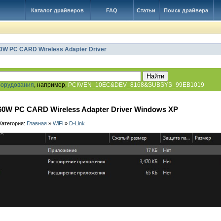
Каталог драйверов
FAQ
Статьи
Поиск драйвера
0W PC CARD Wireless Adapter Driver
борудования
, например,
PCI\VEN_10EC&DEV_8168&SUBSYS_99EB1019
60W PC CARD Wireless Adapter Driver Windows XP
 Категория:
Главная
»
WiFi
»
D-Link