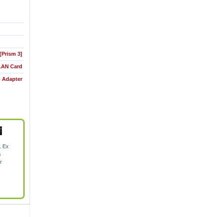
[Prism 3]
 LAN Card
b Adapter
1 Ex
s
r