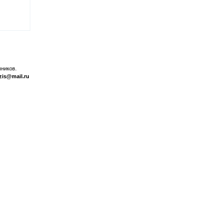
ников.
zis@mail.ru