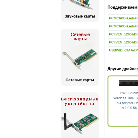
Поддерживаемы
Звуковые карты
PCMCIA\D-Link-
PCMCIA\D-Link-
PCI\VEN_1260&D
PCI\VEN_1260&D
USB\VID_09AA&P
Другие драйвер
Сетевые карты
DWL-G520
Wireless 108G
PCI Adapter Dr
v.1.0.0.56