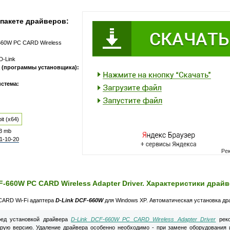
пакете драйверов:
660W PC CARD Wireless
D-Link
 (программы установщика):
стема:
it (x64)
3 mb
1-10-20
F-660W PC CARD Wireless Adapter Driver. Характеристики драй
CARD Wi-Fi адаптера
D-Link DCF-660W
для Windows XP. Автоматическая установка др
ед установкой драйвера
D-Link DCF-660W PC CARD Wireless Adapter Driver
реко
арую версию. Удаление драйвера особенно необходимо - при замене оборудования 