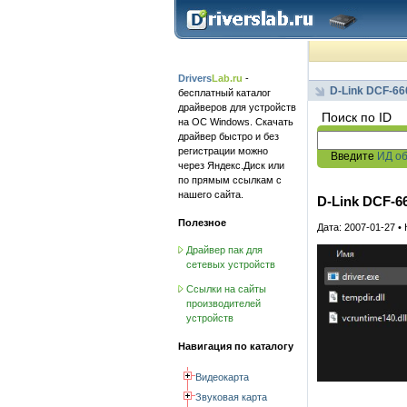
Drivers
Lab.ru
-
D-Link DCF-66
бесплатный каталог
драйверов для устройств
Поиск по ID
на ОС Windows. Скачать
драйвер быстро и без
регистрации можно
Введите
ИД о
через Яндекс.Диск или
по прямым ссылкам с
нашего сайта.
D-Link DCF-6
Полезное
Дата: 2007-01-27 •
Драйвер пак для
сетевых устройств
Ссылки на сайты
производителей
устройств
Навигация по каталогу
Видеокарта
Звуковая карта