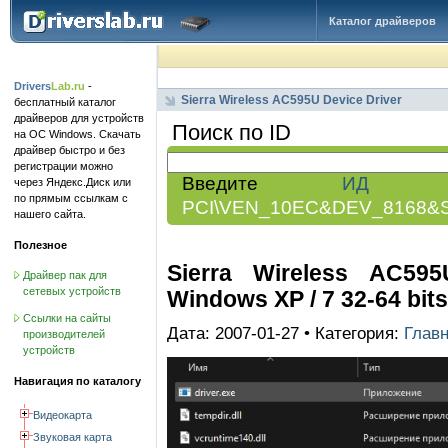
Каталог драйверов
Drivers
Lab.ru
-
Sierra Wireless AC595U Device Driver
бесплатный каталог
драйверов для устройств
Поиск по ID
на ОС Windows. Скачать
драйвер быстро и без
регистрации можно
Введите
ИД обо
через Яндекс.Диск или
по прямым ссылкам с
PCI\VEN_10EC&DEV_8168&
нашего сайта.
Полезное
Sierra Wireless AC595U
Драйвер пак для
сетевых устройств
Windows XP / 7 32-64 bits
Ссылки на сайты
Дата: 2007-01-27 • Категория:
Глав
производителей
устройств
Навигация по каталогу
Видеокарта
Звуковая карта