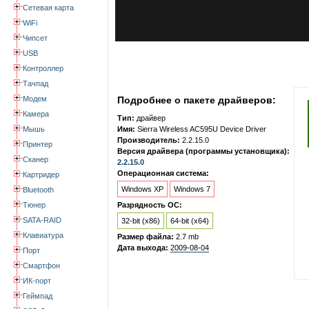
Сетевая карта
WiFi
Чипсет
USB
Контроллер
Тачпад
Модем
Подробнее о пакете драйверов:
Камера
Тип:
драйвер
Мышь
Имя:
Sierra Wireless AC595U Device Driver
Производитель:
2.2.15.0
Принтер
Версия драйвера (программы установщика):
Сканер
2.2.15.0
Операционная система:
Картридер
Windows XP
Windows 7
Bluetooth
Тюнер
Разрядность ОС:
SATA-RAID
32-bit (x86)
64-bit (x64)
Клавиатура
Размер файла:
2.7 mb
Дата выхода:
2009-08-04
Порт
Смартфон
ИК-порт
Геймпад