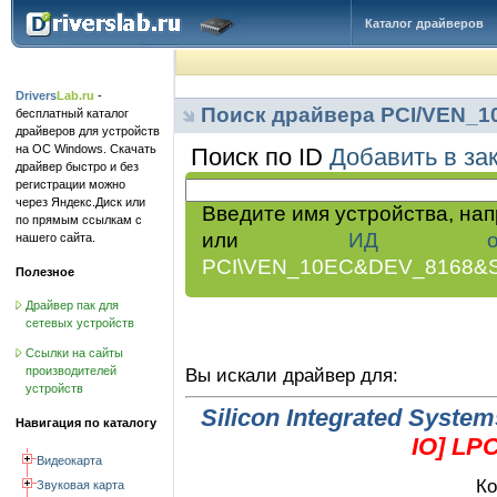
Каталог драйверов
Drivers
Lab.ru
-
Поиск драйвера PCI/VEN_
бесплатный каталог
драйверов для устройств
на ОС Windows. Скачать
Поиск по ID
Добавить в за
драйвер быстро и без
регистрации можно
через Яндекс.Диск или
Введите имя устройства, на
по прямым ссылкам с
или
ИД обор
нашего сайта.
PCI\VEN_10EC&DEV_8168&
Полезное
Драйвер пак для
сетевых устройств
Ссылки на сайты
производителей
Вы искали драйвер для:
устройств
Silicon Integrated System
Навигация по каталогу
IO] LPC
Видеокарта
Ко
Звуковая карта