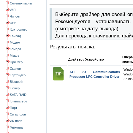
Сетевая карта
WiFi
Выберите драйвер для своей оп
Чипсет
Рекомендуется устанавлива
USB
(смотрите на дату выхода).
Контроллер
Для перехода к скачиванию фай
Тачпад
Модем
Результаты поиска:
Камера
Мышь
Опера
Драйвер / Устройство
систе
Принтер
Сканер
Wind
ATI I/O Communications
Windo
Картридер
Processor LPC Controller Driver
32-bit 
Bluetooth
Тюнер
SATA-RAID
Клавиатура
Порт
Смартфон
ИК-порт
Геймпад