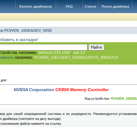
Каталог драйверов
FAQ
Статьи
Поиск драйвера
ра PCI/VEN_10DE&DEV_005E
обавить в закладки!
стройства, например,
GeForce GTX 1060
,
usb 3.0
дования
, например,
PCI\VEN_10EC&DEV_8168&SUBSYS_99EB1019
 для:
NVIDIA Corporation
CK804 Memory Controller
Код устройства:
PCI\VEN_10DE&
вер для своей операционной системы и ее разрядности. Рекомендуется устанавлив
 драйвера (смотрите на дату выхода).
 скачиванию файла нажмите на ссылку.
: