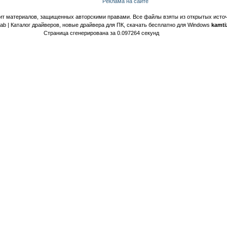
Реклама на сайте
ит материалов, защищенных авторскими правами. Все файлы взяты из открытых источ
Lab | Каталог драйверов, новые драйвера для ПК, скачать бесплатно для Windows
kamti
Страница сгенерирована за 0.097264 секунд