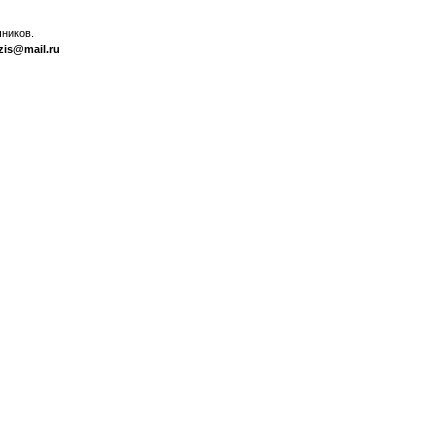
ников.
zis@mail.ru