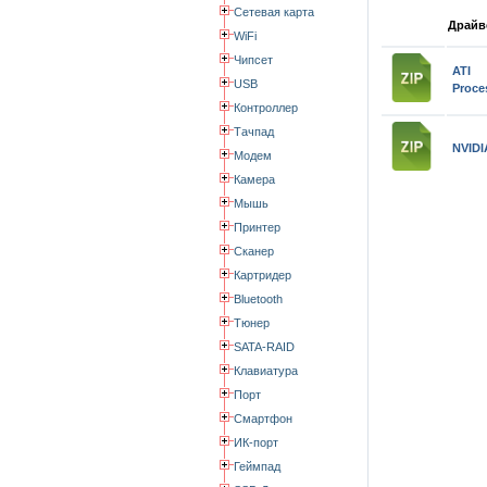
Сетевая карта
Драйве
WiFi
Чипсет
ATI 
USB
Proce
Контроллер
Тачпад
NVIDI
Модем
Камера
Мышь
Принтер
Сканер
Картридер
Bluetooth
Тюнер
SATA-RAID
Клавиатура
Порт
Смартфон
ИК-порт
Геймпад