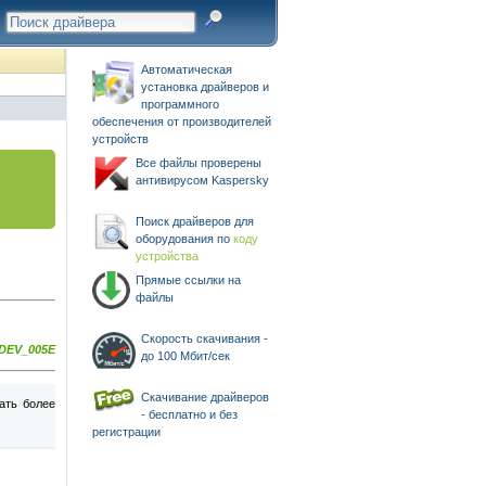
Автоматическая
установка драйверов и
программного
обеспечения от производителей
устройств
Все файлы проверены
антивирусом Kaspersky
Поиск драйверов для
оборудования по
коду
устройства
Прямые ссылки на
файлы
Скорость скачивания -
DEV_005E
до 100 Мбит/сек
Скачивание драйверов
ать более
- бесплатно и без
регистрации