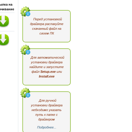
ылка на
ачивание
Перед установкой
драйвера распакуйте
скачанный файл на
своем ПК
Для автоматической
установки драйвера
найдите и запустите
файл
Setup.exe
или
Install.exe
Для ручной
установки драйвера
небходимо указать
путь к папке с
драйвером
Подробнее...