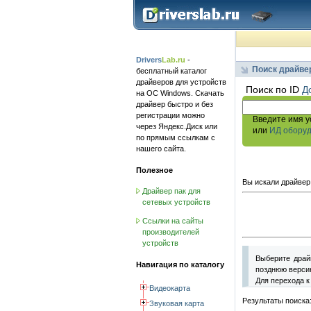
Drivers
Lab.ru
-
Поиск драйве
бесплатный каталог
драйверов для устройств
Поиск по ID
Д
на ОС Windows. Скачать
драйвер быстро и без
регистрации можно
Введите имя у
через Яндекс.Диск или
или
ИД обору
по прямым ссылкам с
нашего сайта.
Полезное
Вы искали драйвер
Драйвер пак для
сетевых устройств
Ссылки на сайты
производителей
устройств
Выберите драй
Навигация по каталогу
позднюю версию
Для перехода к
Видеокарта
Результаты поиска
Звуковая карта