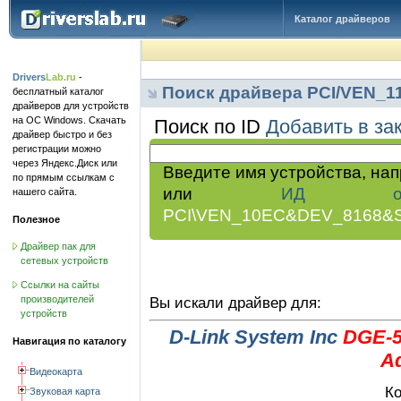
Каталог драйверов
Drivers
Lab.ru
-
Поиск драйвера PCI/VEN_
бесплатный каталог
драйверов для устройств
на ОС Windows. Скачать
Поиск по ID
Добавить в за
драйвер быстро и без
регистрации можно
через Яндекс.Диск или
Введите имя устройства, на
по прямым ссылкам с
или
ИД обор
нашего сайта.
PCI\VEN_10EC&DEV_8168&
Полезное
Драйвер пак для
сетевых устройств
Ссылки на сайты
производителей
Вы искали драйвер для:
устройств
D-Link System Inc
DGE-5
Навигация по каталогу
A
Видеокарта
Ко
Звуковая карта