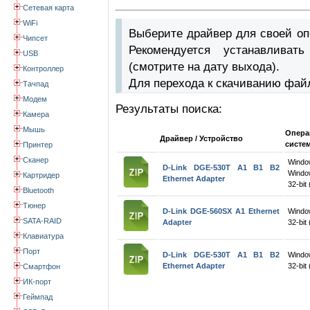
Сетевая карта
WiFi
Выберите драйвер для своей оп
Чипсет
Рекомендуется устанавлива
USB
(смотрите на дату выхода).
Контроллер
Для перехода к скачиванию фай
Тачпад
Модем
Результаты поиска:
Камера
Мышь
Опера
Драйвер / Устройство
систе
Принтер
Сканер
Wind
D-Link DGE-530T A1 B1 B2
Windo
Картридер
Ethernet Adapter
32-bit 
Bluetooth
Тюнер
D-Link DGE-560SX A1 Ethernet
Windo
SATA-RAID
Adapter
32-bit 
Клавиатура
Порт
D-Link DGE-530T A1 B1 B2
Windo
Ethernet Adapter
32-bit 
Смартфон
ИК-порт
Геймпад