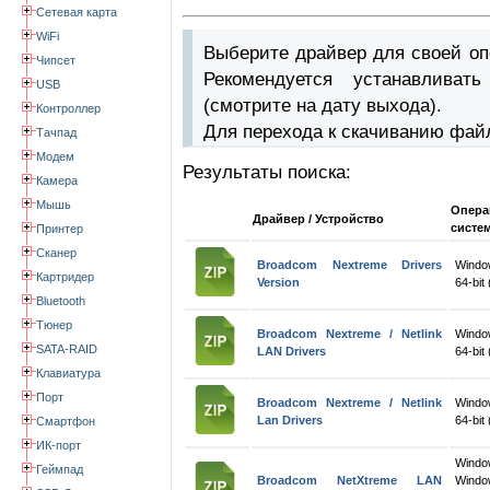
Сетевая карта
WiFi
Выберите драйвер для своей оп
Чипсет
Рекомендуется устанавлива
USB
(смотрите на дату выхода).
Контроллер
Для перехода к скачиванию фай
Тачпад
Модем
Результаты поиска:
Камера
Мышь
Опера
Драйвер / Устройство
систе
Принтер
Сканер
Broadcom Nextreme Drivers
Windo
Картридер
Version
64-bit
Bluetooth
Тюнер
Broadcom Nextreme / Netlink
Windo
SATA-RAID
LAN Drivers
64-bit
Клавиатура
Порт
Broadcom Nextreme / Netlink
Windo
Lan Drivers
64-bit
Смартфон
ИК-порт
Wind
Геймпад
Broadcom NetXtreme LAN
Windo