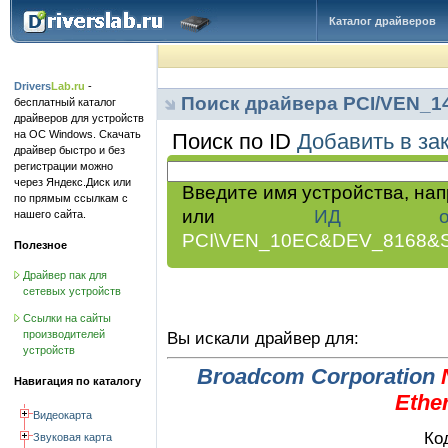
Каталог драйверов
Drivers
Lab.ru
-
Поиск драйвера PCI/VEN_
бесплатный каталог
драйверов для устройств
на ОС Windows. Скачать
Поиск по ID
Добавить в за
драйвер быстро и без
регистрации можно
через Яндекс.Диск или
Введите имя устройства, на
по прямым ссылкам с
или
ИД обор
нашего сайта.
PCI\VEN_10EC&DEV_8168&
Полезное
Драйвер пак для
сетевых устройств
Ссылки на сайты
производителей
Вы искали драйвер для:
устройств
Broadcom Corporation
Навигация по каталогу
Ethe
Видеокарта
Ко
Звуковая карта