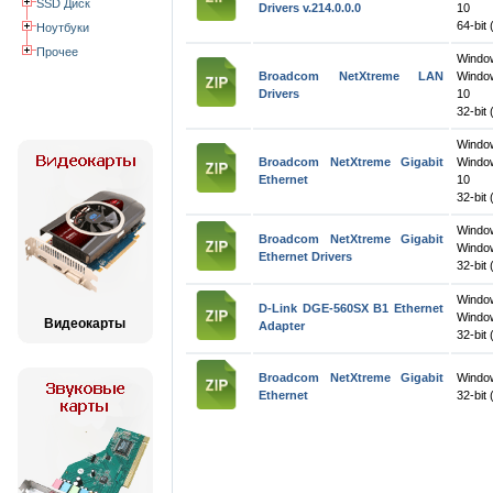
SSD Диск
Drivers v.214.0.0.0
10
64-bit 
Ноутбуки
Прочее
Wind
Broadcom NetXtreme LAN
Windo
Drivers
10
32-bit 
Wind
Broadcom NetXtreme Gigabit
Windo
Ethernet
10
32-bit 
Wind
Broadcom NetXtreme Gigabit
Window
Ethernet Drivers
32-bit 
Windo
D-Link DGE-560SX B1 Ethernet
Windo
Видеокарты
Adapter
32-bit 
Broadcom NetXtreme Gigabit
Windo
Ethernet
32-bit 