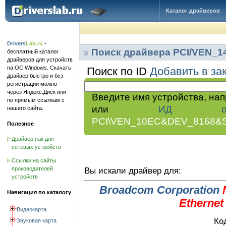
Каталог драйверов
Drivers
Lab.ru
-
Поиск драйвера PCI/VEN_
бесплатный каталог
драйверов для устройств
на ОС Windows. Скачать
Поиск по ID
Добавить в за
драйвер быстро и без
регистрации можно
через Яндекс.Диск или
Введите имя устройства, на
по прямым ссылкам с
или
ИД обор
нашего сайта.
PCI\VEN_10EC&DEV_8168&
Полезное
Драйвер пак для
сетевых устройств
Ссылки на сайты
производителей
Вы искали драйвер для:
устройств
Broadcom Corporation
Навигация по каталогу
Ethernet
Видеокарта
Ко
Звуковая карта