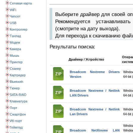
Сетевая карта
WiFi
Выберите драйвер для своей оп
Чипсет
Рекомендуется устанавлива
USB
(смотрите на дату выхода).
Контроллер
Для перехода к скачиванию фай
Тачпад
Модем
Результаты поиска:
Камера
Мышь
Опера
Драйвер / Устройство
систе
Принтер
Сканер
Broadcom Nextreme Drivers
Windo
Картридер
Version
64-bit 
Bluetooth
Тюнер
Broadcom Nextreme / Netlink
Windo
SATA-RAID
LAN Drivers
64-bit 
Клавиатура
Порт
Broadcom Nextreme / Netlink
Windo
Lan Drivers
64-bit 
Смартфон
ИК-порт
Wind
Геймпад
Broadcom NetXtreme LAN
Windo