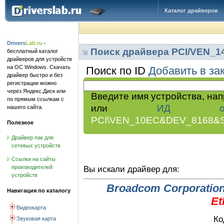
Каталог драйверов
Drivers
Lab.ru
-
Поиск драйвера PCI/VEN_
бесплатный каталог
драйверов для устройств
на ОС Windows. Скачать
Поиск по ID
Добавить в за
драйвер быстро и без
регистрации можно
через Яндекс.Диск или
Введите имя устройства, на
по прямым ссылкам с
или
ИД обор
нашего сайта.
PCI\VEN_10EC&DEV_8168&
Полезное
Драйвер пак для
сетевых устройств
Ссылки на сайты
производителей
Вы искали драйвер для:
устройств
Broadcom Corporatio
Навигация по каталогу
Et
Видеокарта
Ко
Звуковая карта