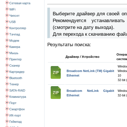
Сетевая карта
WiFi
Выберите драйвер для своей оп
Чипсет
Рекомендуется устанавлива
USB
(смотрите на дату выхода).
Контроллер
Для перехода к скачиванию фай
Тачпад
Модем
Результаты поиска:
Камера
Мышь
Опера
Драйвер / Устройство
систе
Принтер
Сканер
Wind
Broadcom NetLink (TM) Gigabit
Windo
Картридер
Ethernet
10
Bluetooth
32-bit 
Тюнер
SATA-RAID
Broadcom NetLink Gigabit
Windo
Ethernet
32-bit 
Клавиатура
Порт
Смартфон
ИК-порт
Геймпад