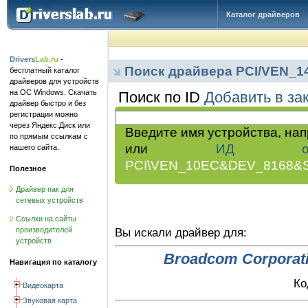
Каталог драйверов
Drivers
Lab.ru
-
Поиск драйвера PCI/VEN_
бесплатный каталог
драйверов для устройств
на ОС Windows. Скачать
Поиск по ID
Добавить в за
драйвер быстро и без
регистрации можно
через Яндекс.Диск или
Введите имя устройства, на
по прямым ссылкам с
или
ИД обор
нашего сайта.
PCI\VEN_10EC&DEV_8168&
Полезное
Драйвер пак для
сетевых устройств
Ссылки на сайты
производителей
Вы искали драйвер для:
устройств
Broadcom Corporat
Навигация по каталогу
Ко
Видеокарта
Звуковая карта