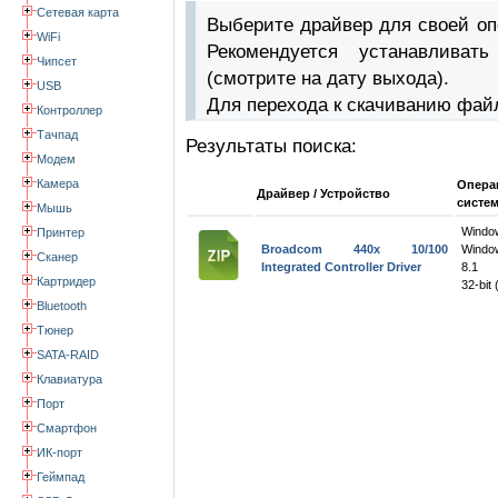
Сетевая карта
Выберите драйвер для своей оп
WiFi
Рекомендуется устанавлива
Чипсет
(смотрите на дату выхода).
USB
Для перехода к скачиванию фай
Контроллер
Тачпад
Результаты поиска:
Модем
Камера
Опера
Драйвер / Устройство
систе
Мышь
Wind
Принтер
Broadcom 440x 10/100
Windo
Сканер
Integrated Controller Driver
8.1
Картридер
32-bit 
Bluetooth
Тюнер
SATA-RAID
Клавиатура
Порт
Смартфон
ИК-порт
Геймпад