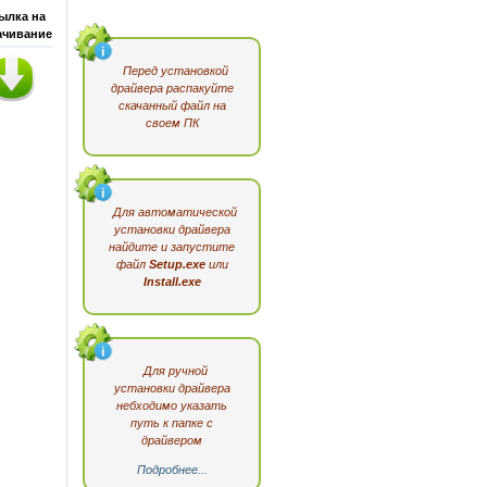
ылка на
ачивание
Перед установкой
драйвера распакуйте
скачанный файл на
своем ПК
Для автоматической
установки драйвера
найдите и запустите
файл
Setup.exe
или
Install.exe
Для ручной
установки драйвера
небходимо указать
путь к папке с
драйвером
Подробнее...