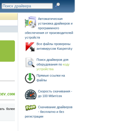
Автоматическая
установка драйверов и
программного
обеспечения от производителей
устройств
Все файлы проверены
антивирусом Kaspersky
Поиск драйверов для
оборудования по
коду
устройства
Прямые ссылки на
файлы
Скорость скачивания -
DEV_C006
до 100 Мбит/сек
Скачивание драйверов
ать более
- бесплатно и без
регистрации