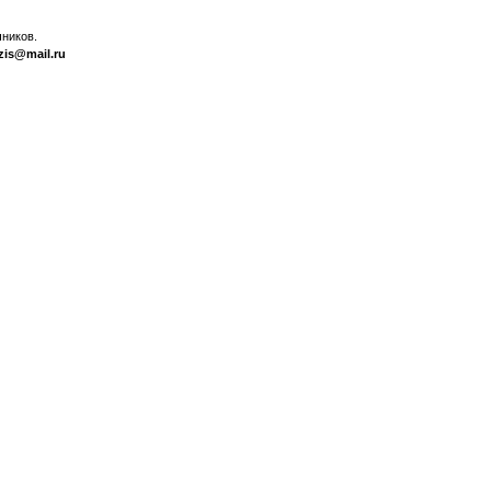
ников.
zis@mail.ru