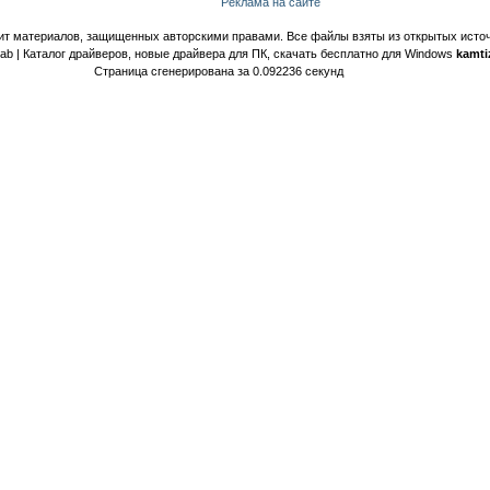
Реклама на сайте
ит материалов, защищенных авторскими правами. Все файлы взяты из открытых источ
Lab | Каталог драйверов, новые драйвера для ПК, скачать бесплатно для Windows
kamti
Страница сгенерирована за 0.092236 секунд