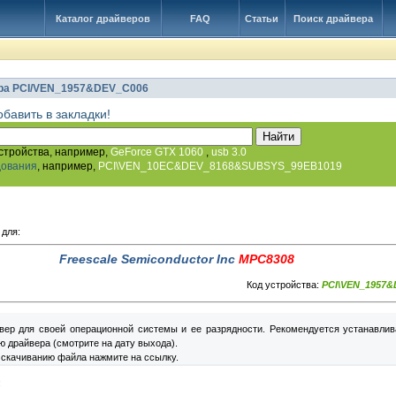
Каталог драйверов
FAQ
Статьи
Поиск драйвера
ра PCI/VEN_1957&DEV_C006
обавить в закладки!
стройства, например,
GeForce GTX 1060
,
usb 3.0
дования
, например,
PCI\VEN_10EC&DEV_8168&SUBSYS_99EB1019
 для:
Freescale Semiconductor Inc
MPC8308
Код устройства:
PCI\VEN_1957&
вер для своей операционной системы и ее разрядности. Рекомендуется устанавлив
 драйвера (смотрите на дату выхода).
 скачиванию файла нажмите на ссылку.
: