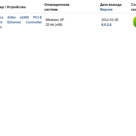
Операционная
Дата выхода
Сс
ер / Устройство
система
Версия
ск
ros Killer e2200 PCI-E
Windows XP
2012-01-05
bit Ethernet Controller
32-bit (x86)
8.0.2.6
rs