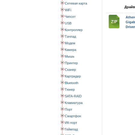
Сетевая карта
Драйв
WiFi
Чипсет
Athe
Giga
USB
Drive
Контроллер
Тачпад
Модем
Камера
Мышь
Принтер
Сканер
Картридер
Bluetooth
Тюнер
SATA-RAID
Клавиатура
Порт
Смартфон
ИК-порт
Геймпад