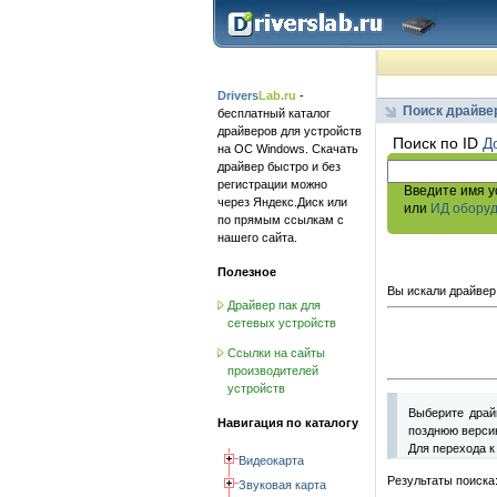
Drivers
Lab.ru
-
Поиск драйве
бесплатный каталог
драйверов для устройств
Поиск по ID
Д
на ОС Windows. Скачать
драйвер быстро и без
регистрации можно
Введите имя у
через Яндекс.Диск или
или
ИД обору
по прямым ссылкам с
нашего сайта.
Полезное
Вы искали драйвер
Драйвер пак для
сетевых устройств
Ссылки на сайты
производителей
устройств
Выберите драй
Навигация по каталогу
позднюю версию
Для перехода к
Видеокарта
Результаты поиска
Звуковая карта