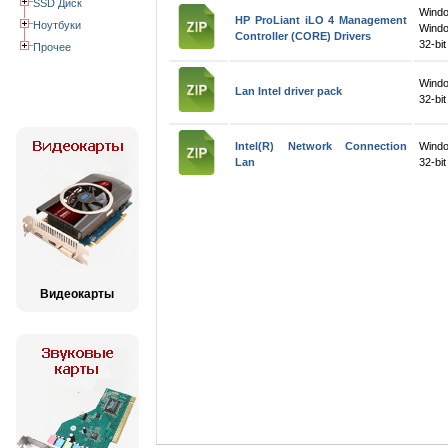
SSD Диск
Wind
HP ProLiant iLO 4 Management
Ноутбуки
Wind
Controller (CORE) Drivers
32-bit
Прочее
Wind
Lan Intel driver pack
32-bit
Intel(R) Network Connection
Windo
Lan
32-bit
Видеокарты