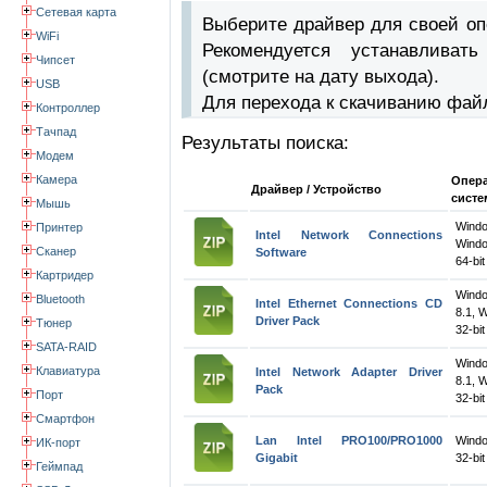
Сетевая карта
Выберите драйвер для своей оп
WiFi
Рекомендуется устанавлива
Чипсет
(смотрите на дату выхода).
USB
Для перехода к скачиванию фай
Контроллер
Тачпад
Результаты поиска:
Модем
Камера
Опер
Драйвер / Устройство
систе
Мышь
Wind
Принтер
Intel Network Connections
Windo
Сканер
Software
64-bit
Картридер
Wind
Bluetooth
Intel Ethernet Connections CD
8.1, 
Driver Pack
Тюнер
32-bit
SATA-RAID
Wind
Клавиатура
Intel Network Adapter Driver
8.1, 
Pack
Порт
32-bit
Смартфон
Lan Intel PRO100/PRO1000
Wind
ИК-порт
Gigabit
32-bit
Геймпад