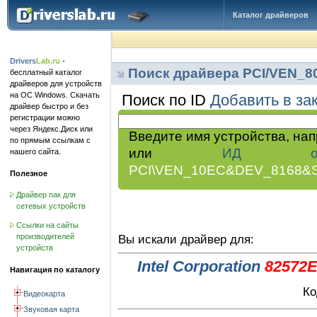
Каталог драйверов
Drivers
Lab.ru
-
Поиск драйвера PCI/VEN_
бесплатный каталог
драйверов для устройств
на ОС Windows. Скачать
Поиск по ID
Добавить в за
драйвер быстро и без
регистрации можно
через Яндекс.Диск или
Введите имя устройства, на
по прямым ссылкам с
или
ИД обор
нашего сайта.
PCI\VEN_10EC&DEV_8168&
Полезное
Драйвер пак для
сетевых устройств
Ссылки на сайты
производителей
Вы искали драйвер для:
устройств
Intel Corporation
82572EI
Навигация по каталогу
Ко
Видеокарта
Звуковая карта