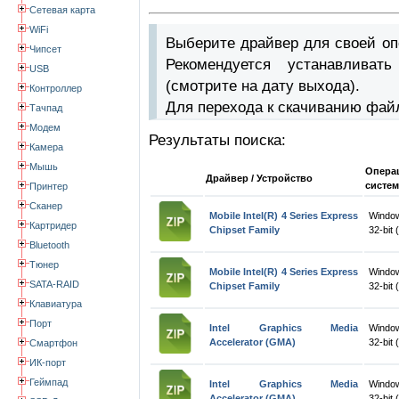
Сетевая карта
WiFi
Выберите драйвер для своей оп
Чипсет
Рекомендуется устанавлива
USB
(смотрите на дату выхода).
Контроллер
Для перехода к скачиванию фай
Тачпад
Модем
Результаты поиска:
Камера
Мышь
Опера
Драйвер / Устройство
систем
Принтер
Сканер
Mobile Intel(R) 4 Series Express
Window
Картридер
Chipset Family
32-bit 
Bluetooth
Тюнер
Mobile Intel(R) 4 Series Express
Window
SATA-RAID
Chipset Family
32-bit 
Клавиатура
Порт
Intel Graphics Media
Windo
Accelerator (GMA)
32-bit 
Смартфон
ИК-порт
Геймпад
Intel Graphics Media
Window
Accelerator (GMA)
32-bit 