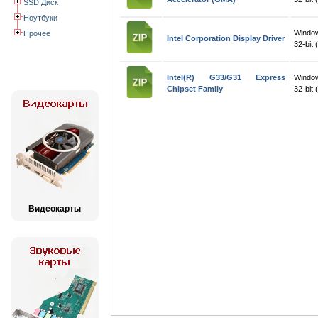
SSD Диск
Ноутбуки
Windo
Прочее
Intel Corporation Display Driver
32-bit 
Intel(R) G33/G31 Express
Windo
Chipset Family
32-bit 
Видеокарты