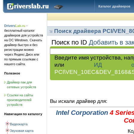
Каталог драйверов
Drivers
Lab.ru
-
Поиск драйвера PCI/VEN_
бесплатный каталог
драйверов для устройств
на ОС Windows. Скачать
Поиск по ID
Добавить в за
драйвер быстро и без
регистрации можно
через Яндекс.Диск или
Введите имя устройства, на
по прямым ссылкам с
или
ИД обор
нашего сайта.
PCI\VEN_10EC&DEV_8168&
Полезное
Драйвер пак для
сетевых устройств
Ссылки на сайты
производителей
Вы искали драйвер для:
устройств
Intel Corporation
4 Serie
Навигация по каталогу
Con
Видеокарта
Ко
Звуковая карта