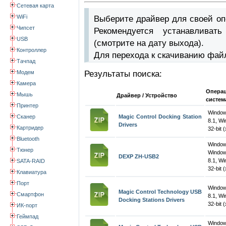
Сетевая карта
WiFi
Выберите драйвер для своей оп
Чипсет
Рекомендуется устанавлива
USB
(смотрите на дату выхода).
Контроллер
Для перехода к скачиванию фай
Тачпад
Модем
Результаты поиска:
Камера
Опера
Мышь
Драйвер / Устройство
систем
Принтер
Window
Сканер
Magic Control Docking Station
8.1, W
Drivers
Картридер
32-bit 
Bluetooth
Windo
Тюнер
Window
DEXP ZH-USB2
8.1, W
SATA-RAID
32-bit 
Клавиатура
Порт
Window
Magic Control Technology USB
Смартфон
8.1, W
Docking Stations Drivers
32-bit 
ИК-порт
Геймпад
Wind