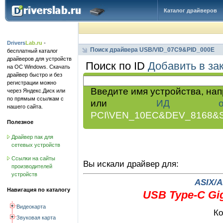
Каталог драйверов
Drivers
Lab.ru
-
Поиск драйвера USB/VID_07C9&PID_000E
бесплатный каталог
драйверов для устройств
Поиск по ID
Добавить в за
на ОС Windows. Скачать
драйвер быстро и без
регистрации можно
Введите имя устройства, на
через Яндекс.Диск или
по прямым ссылкам с
или
ИД обор
нашего сайта.
PCI\VEN_10EC&DEV_8168&
Полезное
Драйвер пак для
сетевых устройств
Ссылки на сайты
Вы искали драйвер для:
производителей
устройств
ASIX/Al
Навигация по каталогу
USB Type-C Gig
Видеокарта
Ко
Звуковая карта