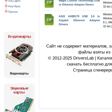
Magic Control Technology USB
SSD Диск
Window
to Ethernet Adapter Divers
Ноутбуки
32-bit 
Прочее
Windo
ASIX AX88179 USB 3.0 to
Window
Gigabit Ethernet Adapter
8.1, W
Drivers
32-bit 
Сайт не содержит материалов, 
файлы взяты из 
© 2012-2025 DriversLab | Катал
скачать бесплатно дл
Страница сгенериро
Видеокарты