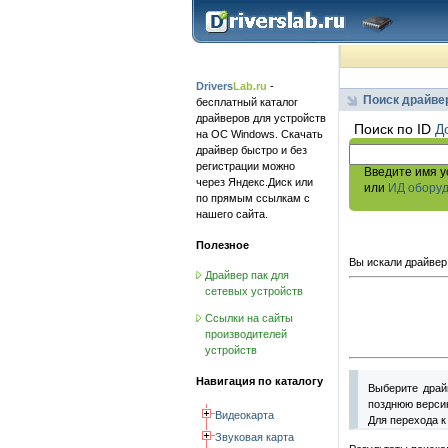
Drivers
Lab.ru
-
Поиск драйве
бесплатный каталог
драйверов для устройств
Поиск по ID
Д
на ОС Windows. Скачать
драйвер быстро и без
регистрации можно
Введите имя у
через Яндекс.Диск или
или
ИД обору
по прямым ссылкам с
нашего сайта.
Полезное
Вы искали драйвер
Драйвер пак для
сетевых устройств
Ссылки на сайты
производителей
устройств
Навигация по каталогу
Выберите драй
позднюю версию
Видеокарта
Для перехода к
Звуковая карта