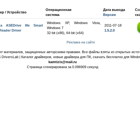
:
Операционная
Дата выхода
Сс
ер / Устройство
система
Версия
ск
Windows XP, Windows Vista,
na ASEDrive IIIe Smart
2011-07-18
Windows 7
Reader Driver
1.5.2.0
32-bit (x86), 64-bit (x64)
Реклама на сайте
ит материалов, защищенных авторскими правами. Все файлы взяты из открытых источ
 DriversLab | Каталог драйверов, новые драйвера для ПК, скачать бесплатно для Wind
kamtizis@mail.ru
Страница сгенерирована за 0.096909 секунд