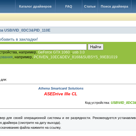
Каталог драйверов
FAQ
Статьи
Поиск драйвера
ра USB/VID_0DC3&PID_110E
обавить в закладки!
стройства, например,
GeForce GTX 1060
,
usb 3.0
дования
, например,
PCI\VEN_10EC&DEV_8168&SUBSYS_99EB1019
 для:
Athena Smartcard Solutions
ASEDrive IIIe CL
Код устройства:
USB\VID_0DC3&
вер для своей операционной системы и ее разрядности. Рекомендуется устанавлив
 драйвера (смотрите на дату выхода).
 скачиванию файла нажмите на ссылку.