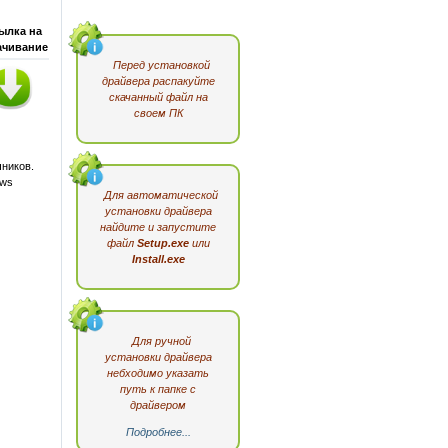
ылка на
ачивание
Перед установкой
драйвера распакуйте
скачанный файл на
своем ПК
ников.
ows
Для автоматической
установки драйвера
найдите и запустите
файл
Setup.exe
или
Install.exe
Для ручной
установки драйвера
небходимо указать
путь к папке с
драйвером
Подробнее...