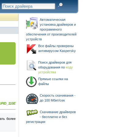
Автоматическая
установка драйверов и
программного
обеспечения от производителей
устройств
Все файлы проверены
антивирусом Kaspersky
Поиск драйверов для
оборудования по
коду
устройства
Прямые ссылки на
файлы
Скорость скачивания -
до 100 Мбит/сек
PID_110E
Скачивание драйверов
- бесплатно и без
ать более
регистрации