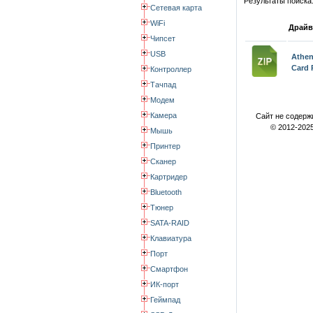
Результаты поиска
Сетевая карта
WiFi
Драйв
Чипсет
USB
Athe
Card 
Контроллер
Тачпад
Модем
Камера
Сайт не содерж
© 2012-2025
Мышь
Принтер
Сканер
Картридер
Bluetooth
Тюнер
SATA-RAID
Клавиатура
Порт
Смартфон
ИК-порт
Геймпад