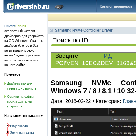
Каталог драйверов
Drivers
Lab.ru
-
Samsung NVMe Controller Driver
бесплатный каталог
драйверов для устройств
Поиск по ID
на ОС Windows. Скачать
драйвер быстро и без
регистрации можно
Введите
ИД обо
через Яндекс.Диск или
по прямым ссылкам с
PCI\VEN_10EC&DEV_8168&
нашего сайта.
Полезное
Samsung NVMe Control
Драйвер пак для
сетевых устройств
Windows 7 / 8 / 8.1 / 10 32
Ссылки на сайты
Дата: 2018-02-22 • Категория:
Глав
производителей
устройств
Навигация по каталогу
Видеокарта
Звуковая карта