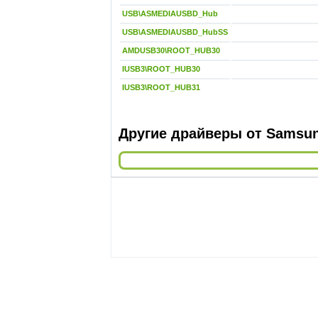
USB\ASMEDIAUSBD_Hub
USB\ASMEDIAUSBD_HubSS
AMDUSB30\ROOT_HUB30
IUSB3\ROOT_HUB30
IUSB3\ROOT_HUB31
Другие драйверы от Samsu