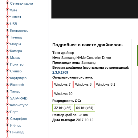
Сетевая карта
WiFi
Чипсет
USB
Контроллер
Тачпад
Модем
Подробнее о пакете драйверов:
Камера
Тип:
драйвер
Мышь
Имя:
Samsung NVMe Controller Driver
Производитель:
Samsung
Принтер
Версия драйвера (программы установщика):
Сканер
2.3.0.1709
Операционная система:
Картридер
Windows 7
Windows 8
Windows 8.1
Bluetooth
Тюнер
Windows 10
SATA-RAID
Разрядность ОС:
Клавиатура
32-bit (x86)
64-bit (x64)
Порт
Размер файла:
28 mb
Смартфон
Дата выхода:
2017-10-12
ИК-порт
Геймпад