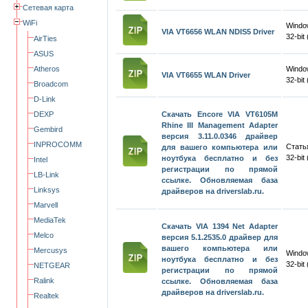
Сетевая карта
WiFi
Windo
VIA VT6656 WLAN NDIS5 Driver
32-bit 
AirTies
ASUS
Atheros
Windo
VIA VT6655 WLAN Driver
32-bit 
Broadcom
D-Link
DEXP
Скачать Encore VIA VT6105M
Rhine III Management Adapter
Gembird
версия 3.11.0.0346 драйвер
INPROCOMM
Стать
для вашего компьютера или
32-bit 
ноутбука бесплатно и без
Intel
регистрации по прямой
LB-Link
ссылке. Обновляемая база
Linksys
драйверов на driverslab.ru.
Marvell
MediaTek
Скачать VIA 1394 Net Adapter
Melco
версия 5.1.2535.0 драйвер для
вашего компьютера или
Mercusys
Windo
ноутбука бесплатно и без
32-bit
NETGEAR
регистрации по прямой
Ralink
ссылке. Обновляемая база
драйверов на driverslab.ru.
Realtek