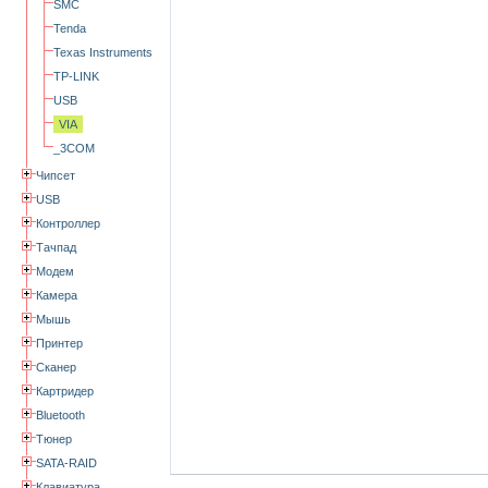
SMC
Tenda
Texas Instruments
TP-LINK
USB
VIA
_3COM
Чипсет
USB
Контроллер
Тачпад
Модем
Камера
Мышь
Принтер
Сканер
Картридер
Bluetooth
Тюнер
SATA-RAID
Клавиатура