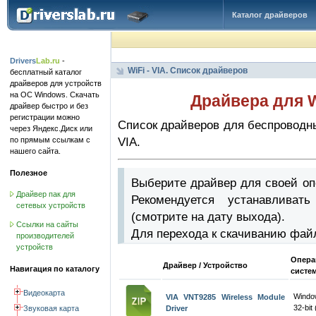
Каталог драйверов
Drivers
Lab.ru
-
WiFi - VIA. Список драйверов
бесплатный каталог
драйверов для устройств
на ОС Windows. Скачать
Драйвера для W
драйвер быстро и без
регистрации можно
Список драйверов для беспроводных
через Яндекс.Диск или
по прямым ссылкам с
VIA.
нашего сайта.
Полезное
Выберите драйвер для своей оп
Драйвер пак для
Рекомендуется устанавлива
сетевых устройств
(смотрите на дату выхода).
Ссылки на сайты
Для перехода к скачиванию фай
производителей
устройств
Опера
Драйвер / Устройство
Навигация по каталогу
систе
Видеокарта
Windo
VIA VNT9285 Wireless Module
32-bit 
Звуковая карта
Driver