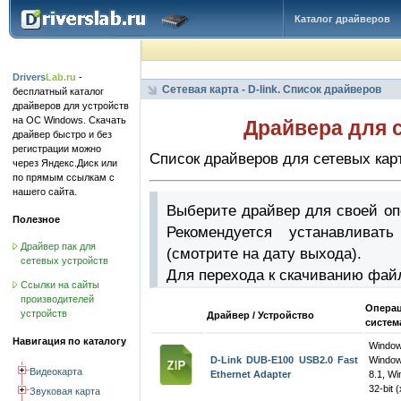
Каталог драйверов
Drivers
Lab.ru
-
Сетевая карта - D-link. Список драйверов
бесплатный каталог
драйверов для устройств
на ОС Windows. Скачать
Драйвера для с
драйвер быстро и без
регистрации можно
Список драйверов для сетевых карт
через Яндекс.Диск или
по прямым ссылкам с
нашего сайта.
Выберите драйвер для своей оп
Полезное
Рекомендуется устанавлива
Драйвер пак для
(смотрите на дату выхода).
сетевых устройств
Для перехода к скачиванию фай
Ссылки на сайты
производителей
Опера
устройств
Драйвер / Устройство
систем
Навигация по каталогу
Windo
D-Link DUB-E100 USB2.0 Fast
Window
Видеокарта
Ethernet Adapter
8.1, W
32-bit 
Звуковая карта