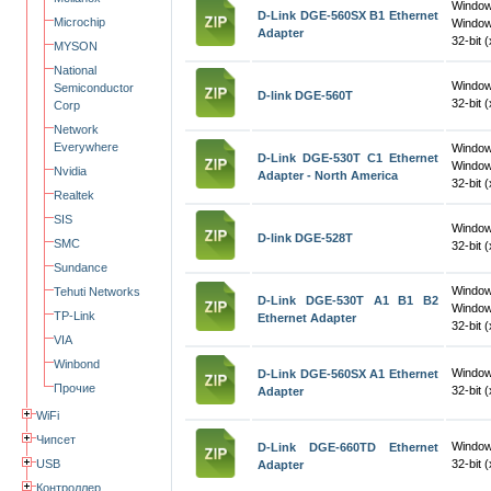
Windo
D-Link DGE-560SX B1 Ethernet
Microchip
Window
Adapter
32-bit 
MYSON
National
Windows
Semiconductor
D-link DGE-560T
32-bit 
Corp
Network
Everywhere
Windo
D-Link DGE-530T C1 Ethernet
Window
Nvidia
Adapter - North America
32-bit 
Realtek
SIS
Windows
D-link DGE-528T
SMC
32-bit 
Sundance
Windo
Tehuti Networks
D-Link DGE-530T A1 B1 B2
Window
TP-Link
Ethernet Adapter
32-bit 
VIA
Winbond
Window
D-Link DGE-560SX A1 Ethernet
Прочие
32-bit 
Adapter
WiFi
Чипсет
Window
D-Link DGE-660TD Ethernet
USB
32-bit 
Adapter
Контроллер