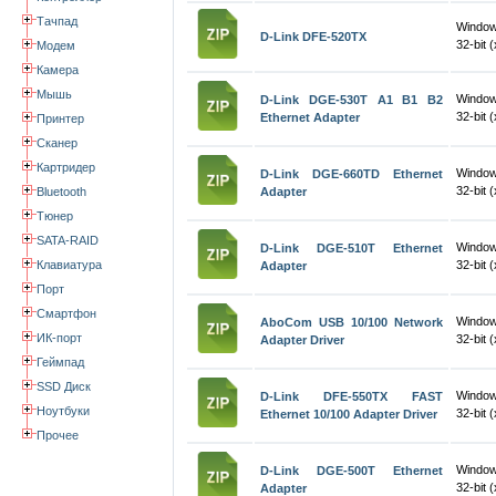
Тачпад
Windows
D-Link DFE-520TX
32-bit 
Модем
Камера
Мышь
Window
D-Link DGE-530T A1 B1 B2
32-bit 
Ethernet Adapter
Принтер
Сканер
Картридер
Window
D-Link DGE-660TD Ethernet
32-bit 
Bluetooth
Adapter
Тюнер
SATA-RAID
Windo
D-Link DGE-510T Ethernet
Клавиатура
32-bit 
Adapter
Порт
Смартфон
Windo
AboCom USB 10/100 Network
ИК-порт
32-bit 
Adapter Driver
Геймпад
SSD Диск
Windo
D-Link DFE-550TX FAST
Ноутбуки
32-bit 
Ethernet 10/100 Adapter Driver
Прочее
Windo
D-Link DGE-500T Ethernet
32-bit 
Adapter