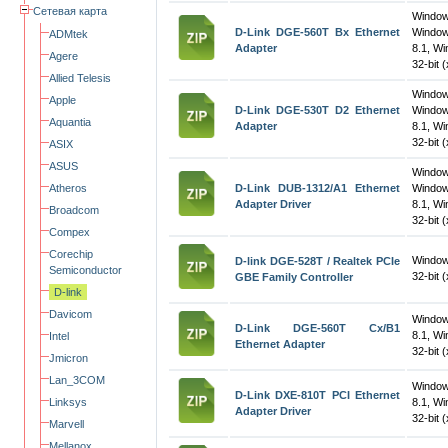
Сетевая карта
Windo
D-Link DGE-560T Bx Ethernet
Window
ADMtek
Adapter
8.1, W
Agere
32-bit 
Allied Telesis
Windo
Apple
D-Link DGE-530T D2 Ethernet
Window
Aquantia
Adapter
8.1, W
32-bit 
ASIX
ASUS
Windo
Atheros
D-Link DUB-1312/A1 Ethernet
Window
Adapter Driver
8.1, W
Broadcom
32-bit 
Compex
Corechip
Window
D-link DGE-528T / Realtek PCIe
Semiconductor
32-bit 
GBE Family Controller
D-link
Davicom
Window
D-Link DGE-560T Cx/B1
8.1, W
Intel
Ethernet Adapter
32-bit 
Jmicron
Lan_3COM
Window
D-Link DXE-810T PCI Ethernet
Linksys
8.1, W
Adapter Driver
32-bit 
Marvell
Mellanox