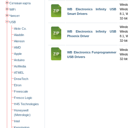
Сетевая карта
Wind
WB Electronics Infinity USB
Wind
WiFi
Smart Drivers
8.1, 
Чипсет
32-bit
USB
Wind
Aktiv Co.
WB Electronics Infinity USB
Wind
Aladdin
Phoenix Driver
8.1, 
32-bit
Alereon
AMD
Wind
WB Electronics Funprogrammer
Apple
Wind
USB Drivers
32-bit
Arduino
AsMedia
ATMEL
DrewTech
Etron
Freescale
Fresco Logic
H45 Technologies
Honeywell
(Metrologic)
Intel
Kensington