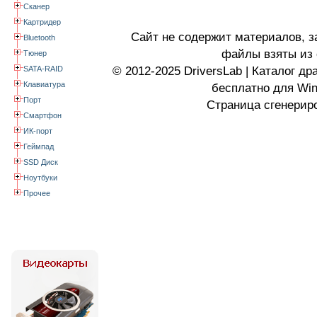
Сканер
Картридер
Сайт не содержит материалов, 
Bluetooth
файлы взяты из 
Тюнер
SATA-RAID
© 2012-2025 DriversLab | Каталог д
Клавиатура
бесплатно для Wi
Порт
Страница сгенериро
Смартфон
ИК-порт
Геймпад
SSD Диск
Ноутбуки
Прочее