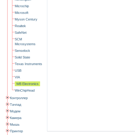
Microchip
Microsoft
Myson Century
Realtek
SafeNet
SCM
Microsystems
Senselock
Solid State
Texas Instruments
USB
VIA
WB Electronics
WinChipHead
Контроллер
Тачпад
Модем
Камера
Мышь
Принтер