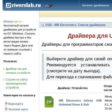
Каталог драйверов
Drivers
Lab.ru
-
USB - WB Electronics. Список драйверов
бесплатный каталог
драйверов для устройств
на ОС Windows. Скачать
Драйвера для U
драйвер быстро и без
регистрации можно
Драйверы для программаторов смар
через Яндекс.Диск или
по прямым ссылкам с
нашего сайта.
Выберите драйвер для своей оп
Полезное
Рекомендуется устанавлива
Драйвер пак для
(смотрите на дату выхода).
сетевых устройств
Для перехода к скачиванию фай
Ссылки на сайты
производителей
Опер
устройств
Драйвер / Устройство
систе
Навигация по каталогу
Wind
WB Electronics Infinity USB
Wind
Видеокарта
Unlimited Driver & Soft
8.1, 
32-bit
Звуковая карта