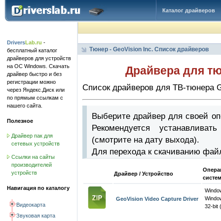
Каталог драйверов
Drivers
Lab.ru
-
Тюнер - GeoVision Inc. Список драйверов
бесплатный каталог
драйверов для устройств
на ОС Windows. Скачать
Драйвера для тю
драйвер быстро и без
регистрации можно
Список драйверов для ТВ-тюнера G
через Яндекс.Диск или
по прямым ссылкам с
нашего сайта.
Выберите драйвер для своей оп
Полезное
Рекомендуется устанавлива
Драйвер пак для
(смотрите на дату выхода).
сетевых устройств
Для перехода к скачиванию фай
Ссылки на сайты
производителей
Опера
устройств
Драйвер / Устройство
систе
Навигация по каталогу
Wind
Windo
GeoVision Video Capture Driver
Видеокарта
32-bit 
Звуковая карта