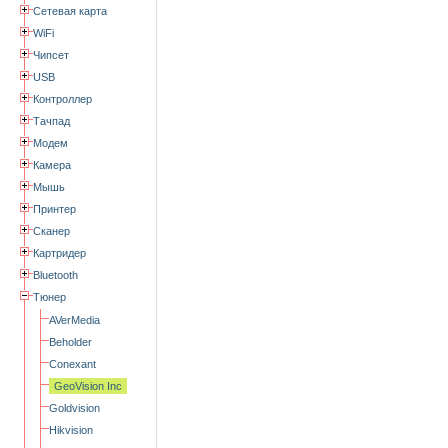
Сетевая карта
WiFi
Чипсет
USB
Контроллер
Тачпад
Модем
Камера
Мышь
Принтер
Сканер
Картридер
Bluetooth
Тюнер
AVerMedia
Beholder
Conexant
GeoVision Inc
Goldvision
Hikvision