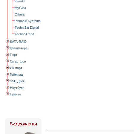
Kworld
MyGica
Others
Pinnacle Systems
TechniSat Digital
TechnoTrend
SATA-RAID
Клавиатура
Порт
Смартфон
ИК-порт
Геймпад
SSD Диск
Ноутбуки
Прочее