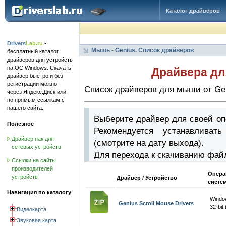
Каталог драйверов
Drivers
Lab.ru
-
Мышь - Genius. Список драйверов
бесплатный каталог
драйверов для устройств
на ОС Windows. Скачать
Драйвера дл
драйвер быстро и без
регистрации можно
Список драйверов для мыши от Gen
через Яндекс.Диск или
по прямым ссылкам с
нашего сайта.
Выберите драйвер для своей оп
Полезное
Рекомендуется устанавлива
Драйвер пак для
(смотрите на дату выхода).
сетевых устройств
Для перехода к скачиванию фай
Ссылки на сайты
производителей
Опера
устройств
Драйвер / Устройство
систе
Навигация по каталогу
Windo
Genius Scroll Mouse Drivers
32-bit
Видеокарта
Звуковая карта