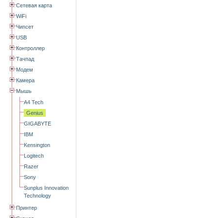
Сетевая карта
WiFi
Чипсет
USB
Контроллер
Тачпад
Модем
Камера
Мышь
A4 Tech
Genius
GIGABYTE
IBM
Kensington
Logitech
Razer
Sony
Sunplus Innovation
Technology
Принтер