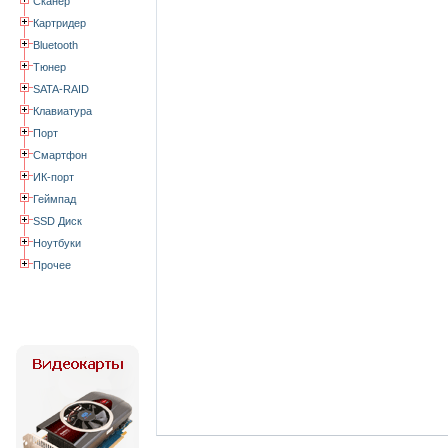
Сканер
Картридер
Bluetooth
Тюнер
SATA-RAID
Клавиатура
Порт
Смартфон
ИК-порт
Геймпад
SSD Диск
Ноутбуки
Прочее