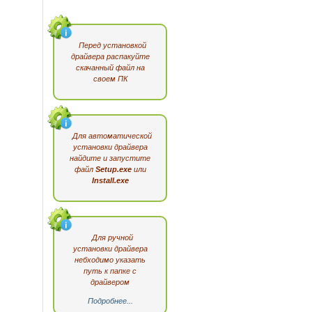
Перед установкой
драйвера распакуйте
скачанный файл на
своем ПК
Для автоматической
установки драйвера
найдите и запустите
файл
Setup.exe
или
Install.exe
Для ручной
установки драйвера
небходимо указать
путь к папке с
драйвером
Подробнее...