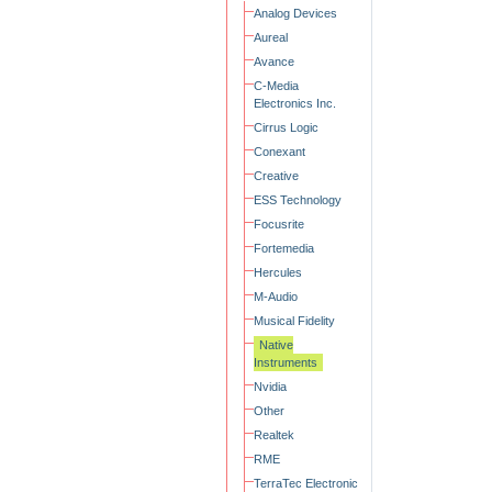
Analog Devices
Aureal
Avance
C-Media
Electronics Inc.
Cirrus Logic
Conexant
Creative
ESS Technology
Focusrite
Fortemedia
Hercules
M-Audio
Musical Fidelity
Native
Instruments
Nvidia
Other
Realtek
RME
TerraTec Electronic