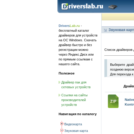
Drivers
Lab.ru
-
Звуковая карт
бесплатный каталог
драйверов для устройств
на ОС Windows. Скачать
драйвер быстро и без
регистрации можно
Список драйверов д
через Яндекс.Диск или
по прямым ссылкам с
нашего сайта.
Выберите драй
позднюю версию
Полезное
Для перехода к
Драйвер пак для
Драйв
сетевых устройств
Ссылки на сайты
Nati
производителей
Kontr
устройств
Навигация по каталогу
Видеокарта
Звуковая карта