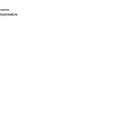
ников.
zis@mail.ru