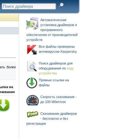
Автоматическая
установка драйверов и
программного
обеспечения от производителей
устройств
Все файлы проверены
антивирусом Kaspersky
Поиск драйверов для
ать более
оборудования по
коду
устройства
Прямые ссылки на
файлы
ылка на
ачивание
Скорость скачивания -
до 100 Мбит/сек
Скачивание драйверов
- бесплатно и без
регистрации