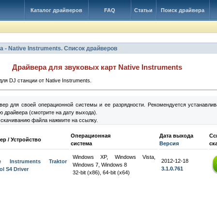
Каталог драйверов
FAQ
Статьи
Поиск драйвера
а - Native Instruments. Список драйверов
Драйвера для звуковых карт Native Instruments
ля DJ станции от Native Instruments.
вер для своей операционной системы и ее разрядности. Рекомендуется устанавлив
 драйвера (смотрите на дату выхода).
 скачиванию файла нажмите на ссылку.
Операционная
Дата выхода
Сс
ер / Устройство
система
Версия
ск
Windows XP, Windows Vista,
2012-12-18
ve Instruments Traktor
Windows 7, Windows 8
3.1.0.761
ol S4 Driver
32-bit (x86), 64-bit (x64)