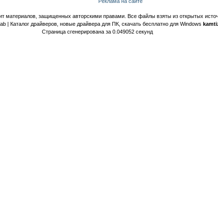
Реклама на сайте
ит материалов, защищенных авторскими правами. Все файлы взяты из открытых источ
Lab | Каталог драйверов, новые драйвера для ПК, скачать бесплатно для Windows
kamti
Страница сгенерирована за 0.049052 секунд