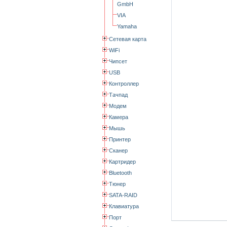
GmbH
VIA
Yamaha
Сетевая карта
WiFi
Чипсет
USB
Контроллер
Тачпад
Модем
Камера
Мышь
Принтер
Сканер
Картридер
Bluetooth
Тюнер
SATA-RAID
Клавиатура
Порт