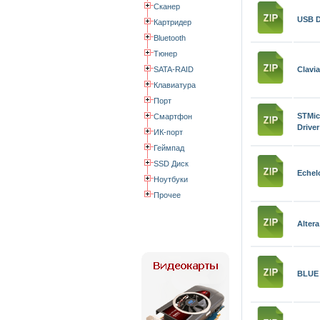
Сканер
USB D
Картридер
Bluetooth
Тюнер
SATA-RAID
Clavi
Клавиатура
Порт
STMic
Смартфон
Driver
ИК-порт
Геймпад
SSD Диск
Echel
Ноутбуки
Прочее
Altera
BLUE 