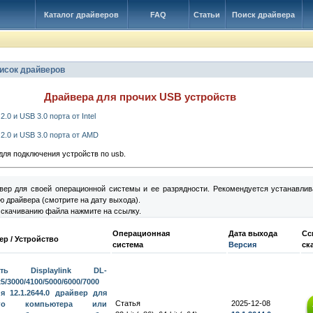
Каталог драйверов
FAQ
Статьи
Поиск драйвера
писок драйверов
Драйвера для прочих USB устройств
.0 и USB 3.0 порта от Intel
2.0 и USB 3.0 порта от AMD
для подключения устройств по usb.
вер для своей операционной системы и ее разрядности. Рекомендуется устанавлив
 драйвера (смотрите на дату выхода).
 скачиванию файла нажмите на ссылку.
Операционная
Дата выхода
Сс
р / Устройство
система
Версия
ск
чать Displaylink DL-
x5/3000/4100/5000/6000/7000
я 12.1.2644.0 драйвер для
Статья
2025-12-08
его компьютера или