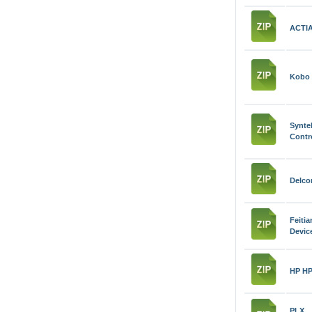
ACTIA
Kobo 
Synt
Contro
Delco
Feit
Device
HP HP
PLX 