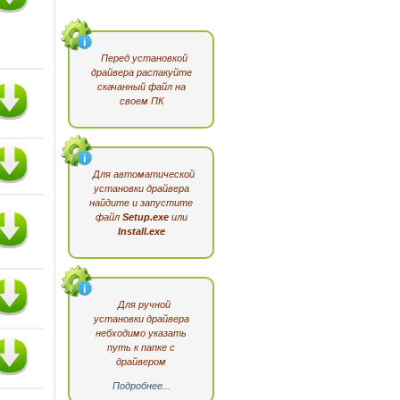
Перед установкой
драйвера распакуйте
скачанный файл на
своем ПК
Для автоматической
установки драйвера
найдите и запустите
файл
Setup.exe
или
Install.exe
Для ручной
установки драйвера
небходимо указать
путь к папке с
драйвером
Подробнее...