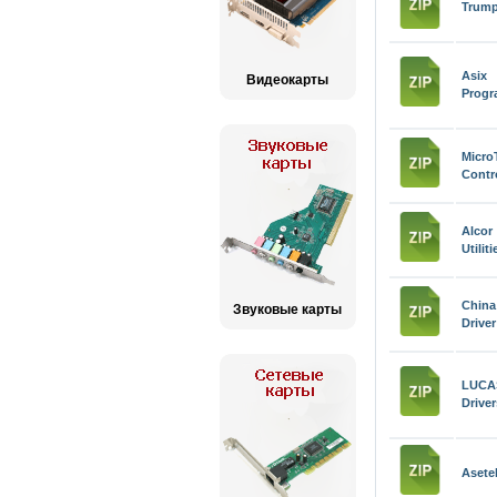
Trump
Asix
Видеокарты
Progr
Micr
Contro
Alco
Utiliti
Chin
Звуковые карты
Driver
LUCA
Driver
Asetek