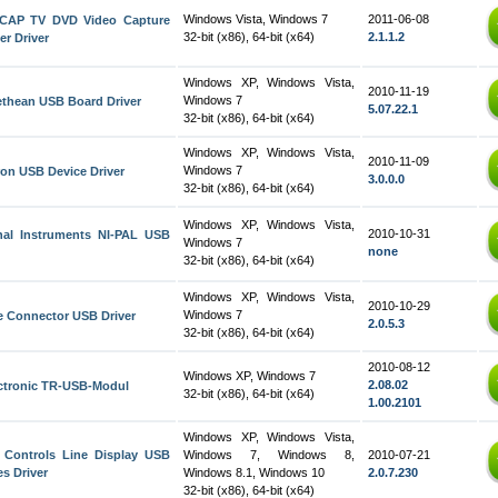
Windows Vista, Windows 7
2011-06-08
CAP TV DVD Video Capture
32-bit (x86), 64-bit (x64)
2.1.1.2
er Driver
Windows XP, Windows Vista,
2010-11-19
Windows 7
thean USB Board Driver
5.07.22.1
32-bit (x86), 64-bit (x64)
Windows XP, Windows Vista,
2010-11-09
Windows 7
ron USB Device Driver
3.0.0.0
32-bit (x86), 64-bit (x64)
Windows XP, Windows Vista,
2010-10-31
nal Instruments NI-PAL USB
Windows 7
none
32-bit (x86), 64-bit (x64)
Windows XP, Windows Vista,
2010-10-29
Windows 7
e Connector USB Driver
2.0.5.3
32-bit (x86), 64-bit (x64)
2010-08-12
Windows XP, Windows 7
2.08.02
ectronic TR-USB-Modul
32-bit (x86), 64-bit (x64)
1.00.2101
Windows XP, Windows Vista,
 Controls Line Display USB
Windows 7, Windows 8,
2010-07-21
es Driver
Windows 8.1, Windows 10
2.0.7.230
32-bit (x86), 64-bit (x64)