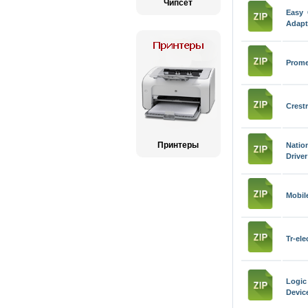
Чипсет
Easy 
Adapt
Prome
Crest
Принтеры
Natio
Driver
Mobil
Tr-el
Logic
Devic