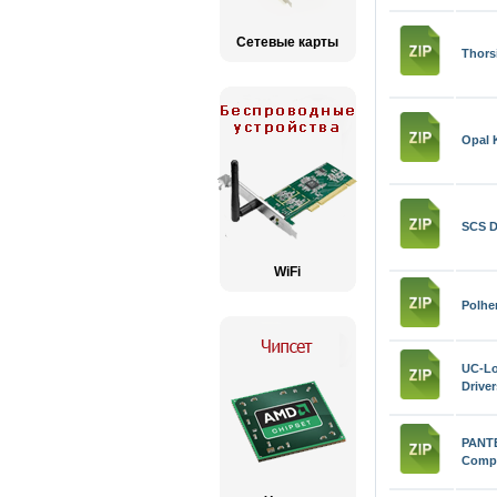
Сетевые карты
Thors
Opal 
SCS D
WiFi
Polhe
UC-L
Driver
PAN
Compo