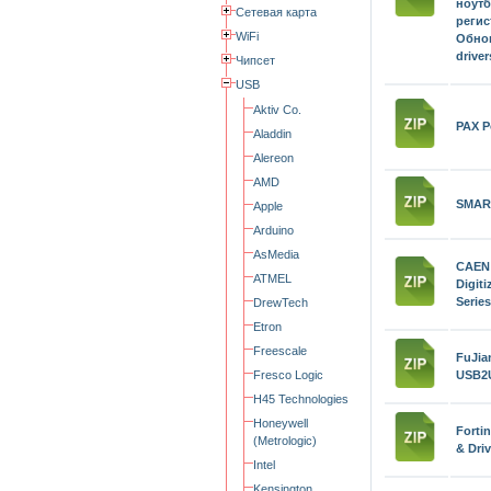
ноут
Сетевая карта
регис
WiFi
Обнов
driver
Чипсет
USB
Aktiv Co.
PAX P
Aladdin
Alereon
AMD
SMART
Apple
Arduino
AsMedia
CAE
ATMEL
Digit
Serie
DrewTech
Etron
Freescale
FuJ
Fresco Logic
USB2U
H45 Technologies
Honeywell
Forti
(Metrologic)
& Driv
Intel
Kensington