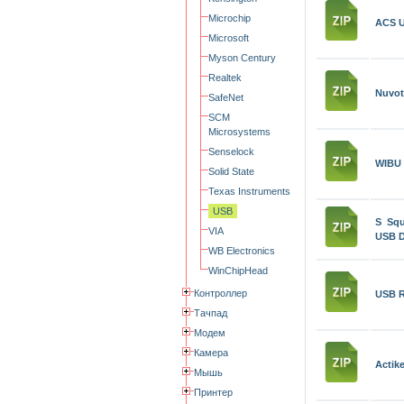
Microchip
ACS U
Microsoft
Myson Century
Realtek
Nuvot
SafeNet
SCM
Microsystems
Senselock
WIBU 
Solid State
Texas Instruments
USB
S Squ
VIA
USB D
WB Electronics
WinChipHead
Контроллер
USB R
Тачпад
Модем
Камера
Actike
Мышь
Принтер