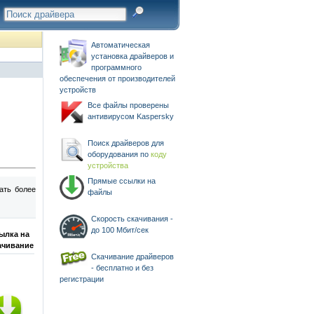
Автоматическая
установка драйверов и
программного
обеспечения от производителей
устройств
Все файлы проверены
антивирусом Kaspersky
Поиск драйверов для
оборудования по
коду
устройства
Прямые ссылки на
ать более
файлы
Скорость скачивания -
до 100 Мбит/сек
ылка на
ачивание
Скачивание драйверов
- бесплатно и без
регистрации