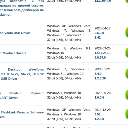
32-bit (x86), 64-bit (x64)
12.1.2644.0
бука бесплатно и без
трации по прямой ссылке.
ляемая база драйверов на
slab.ru.
Windows XP, Windows Vista,
2023-04-17
Windows 7, Windows 8,
os Vcom USB Driver
2.5.0.0
Windows 8.1, Windows 10
2.42
32-bit (x86), 64-bit (x64)
Windows 7, Windows 8.1,
2021-03-25
Windows 10
12.17.216.1
 Product Drivers
32-bit (x86), 64-bit (x64)
5.9.74.0
Windows 7, Windows 8,
2021-01-21
N Desktop Waveform
Windows 8.1, Windows 10
3.4.9
izers DT57xx, N67xx, DT55xx
32-bit (x86), 64-bit (x64)
1.2.3.20
s USB Driver
Windows 7, Windows 10
2020-05-26
ian Newland Payment
32-bit (x86), 64-bit (x64)
1.0.0.0
ART Driver
Windows XP, Windows Vista,
2019-12-29
n FlashLink Manager Software
Windows 7, Windows 10
4.51
ers
32-bit (x86), 64-bit (x64)
1.2.6.0