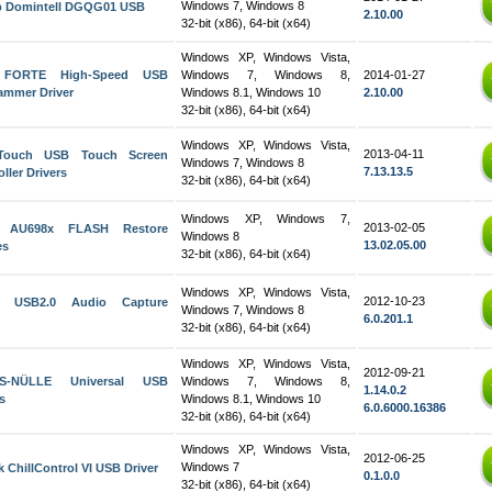
Windows 7, Windows 8
 Domintell DGQG01 USB
2.10.00
32-bit (x86), 64-bit (x64)
Windows XP, Windows Vista,
 FORTE High-Speed USB
Windows 7, Windows 8,
2014-01-27
ammer Driver
Windows 8.1, Windows 10
2.10.00
32-bit (x86), 64-bit (x64)
Windows XP, Windows Vista,
2013-04-11
oTouch USB Touch Screen
Windows 7, Windows 8
7.13.13.5
ller Drivers
32-bit (x86), 64-bit (x64)
Windows XP, Windows 7,
2013-02-05
r AU698x FLASH Restore
Windows 8
13.02.05.00
es
32-bit (x86), 64-bit (x64)
Windows XP, Windows Vista,
2012-10-23
a USB2.0 Audio Capture
Windows 7, Windows 8
6.0.201.1
32-bit (x86), 64-bit (x64)
Windows XP, Windows Vista,
2012-09-21
S-NÜLLE Universal USB
Windows 7, Windows 8,
1.14.0.2
s
Windows 8.1, Windows 10
6.0.6000.16386
32-bit (x86), 64-bit (x64)
Windows XP, Windows Vista,
2012-06-25
Windows 7
 ChillControl VI USB Driver
0.1.0.0
32-bit (x86), 64-bit (x64)