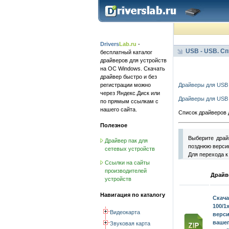
Drivers
Lab.ru
-
USB - USB. С
бесплатный каталог
драйверов для устройств
на ОС Windows. Скачать
драйвер быстро и без
регистрации можно
Драйверы для USB 2
через Яндекс.Диск или
Драйверы для USB 
по прямым ссылкам с
нашего сайта.
Список драйверов 
Полезное
Выберите драй
Драйвер пак для
позднюю версию
сетевых устройств
Для перехода к
Ссылки на сайты
производителей
Драйве
устройств
Навигация по каталогу
Ска
100/1
Видеокарта
верси
ваш
Звуковая карта