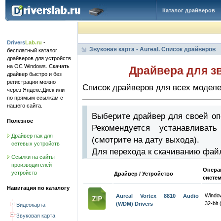
Каталог драйверов
Drivers
Lab.ru
-
Звуковая карта - Aureal. Список драйверов
бесплатный каталог
драйверов для устройств
на ОС Windows. Скачать
Драйвера для зв
драйвер быстро и без
регистрации можно
Список драйверов для всех моделей
через Яндекс.Диск или
по прямым ссылкам с
нашего сайта.
Выберите драйвер для своей оп
Полезное
Рекомендуется устанавлива
Драйвер пак для
(смотрите на дату выхода).
сетевых устройств
Для перехода к скачиванию фай
Ссылки на сайты
производителей
Опера
устройств
Драйвер / Устройство
систе
Навигация по каталогу
Windo
Aureal Vortex 8810 Audio
32-bit 
(WDM) Drivers
Видеокарта
Звуковая карта