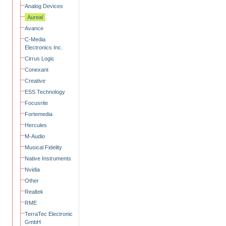
Analog Devices
Aureal
Avance
C-Media
Electronics Inc.
Cirrus Logic
Conexant
Creative
ESS Technology
Focusrite
Fortemedia
Hercules
M-Audio
Musical Fidelity
Native Instruments
Nvidia
Other
Realtek
RME
TerraTec Electronic
GmbH