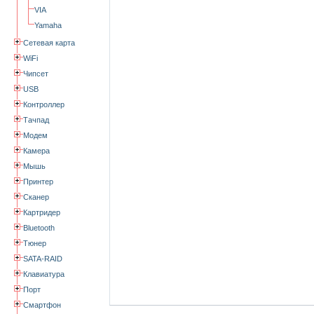
VIA
Yamaha
Сетевая карта
WiFi
Чипсет
USB
Контроллер
Тачпад
Модем
Камера
Мышь
Принтер
Сканер
Картридер
Bluetooth
Тюнер
SATA-RAID
Клавиатура
Порт
Смартфон