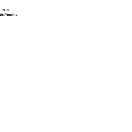
ников.
zis@mail.ru