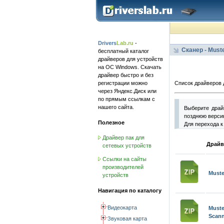
Drivers
Lab.ru
-
Сканер - Must
бесплатный каталог
драйверов для устройств
на ОС Windows. Скачать
драйвер быстро и без
регистрации можно
Список драйверов 
через Яндекс.Диск или
по прямым ссылкам с
нашего сайта.
Выберите драй
позднюю версию
Полезное
Для перехода к
Драйвер пак для
Драйв
сетевых устройств
Ссылки на сайты
производителей
Muste
устройств
Навигация по каталогу
Видеокарта
Must
Scann
Звуковая карта