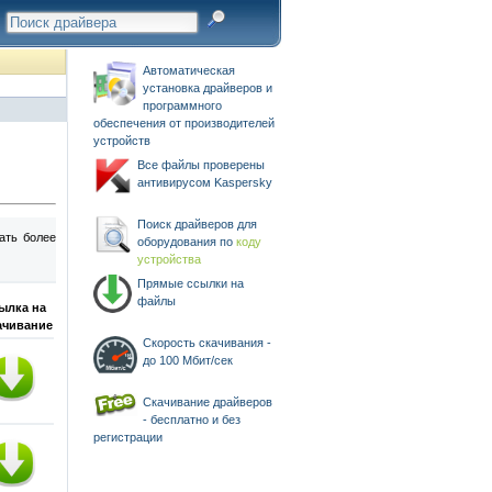
Автоматическая
установка драйверов и
программного
обеспечения от производителей
устройств
Все файлы проверены
антивирусом Kaspersky
Поиск драйверов для
ать более
оборудования по
коду
устройства
Прямые ссылки на
файлы
ылка на
ачивание
Скорость скачивания -
до 100 Мбит/сек
Скачивание драйверов
- бесплатно и без
регистрации