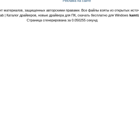
Реклама на сайте
ит материалов, защищенных авторскими правами. Все файлы взяты из открытых источ
Lab | Каталог драйверов, новые драйвера для ПК, скачать бесплатно для Windows
kamti
Страница сгенерирована за 0.050255 секунд