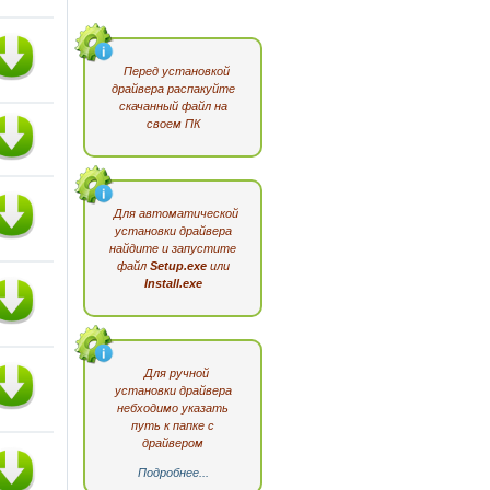
Перед установкой
драйвера распакуйте
скачанный файл на
своем ПК
Для автоматической
установки драйвера
найдите и запустите
файл
Setup.exe
или
Install.exe
Для ручной
установки драйвера
небходимо указать
путь к папке с
драйвером
Подробнее...