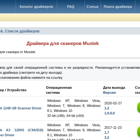
Каталог драйверов
FAQ
Статьи
Поиск драйвера
ek. Список драйверов
Драйвера для сканеров Mustek
для сканера от Mustek.
вер для своей операционной системы и ее разрядности. Рекомендуется устанавлив
 драйвера (смотрите на дату выхода).
 скачиванию файла нажмите на ссылку.
Операционная
Дата выхода
Сс
ер / Устройство
система
Версия
ск
Windows XP, Windows Vista,
2020-02-27
Windows 7, Windows 8, Windows
k 1248 UB Scanner Driver
1.2
8.1, Windows 10
1.0.0.0
32-bit (x86), 64-bit (x64)
Windows XP, Windows Vista,
2017-11-23
ek A3 1200S (C9A/D2I)
Windows 7, Windows 8, Windows
1.7
er Driver
8.1, Windows 10
3.2