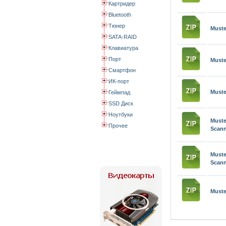
Картридер
Bluetooth
Тюнер
Muste
SATA-RAID
Клавиатура
Порт
Muste
Смартфон
ИК-порт
Muste
Геймпад
SSD Диск
Ноутбуки
Must
Прочее
Scann
Mus
Scann
Muste