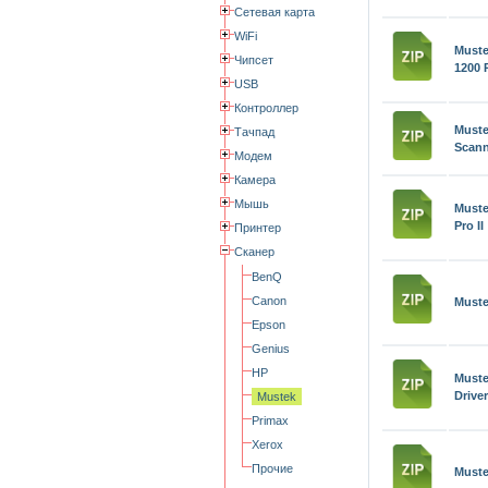
Сетевая карта
WiFi
Must
Чипсет
1200 
USB
Контроллер
Must
Тачпад
Scann
Модем
Камера
Мышь
Must
Pro II
Принтер
Сканер
BenQ
Canon
Muste
Epson
Genius
HP
Must
Driver
Mustek
Primax
Xerox
Прочие
Muste