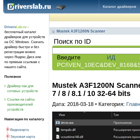
Каталог драйверов
Drivers
Lab.ru
-
Mustek A3F1200N Scanner
бесплатный каталог
драйверов для устройств
Поиск по ID
на ОС Windows. Скачать
драйвер быстро и без
регистрации можно
Введите
ИД обо
через Яндекс.Диск или
по прямым ссылкам с
PCI\VEN_10EC&DEV_8168&
нашего сайта.
Полезное
Mustek A3F1200N Scanner
Драйвер пак для
сетевых устройств
7 / 8 / 8.1 / 10 32-64 bits
Ссылки на сайты
Дата: 2018-03-18 • Категория:
Глав
производителей
устройств
Навигация по каталогу
Видеокарта
Звуковая карта