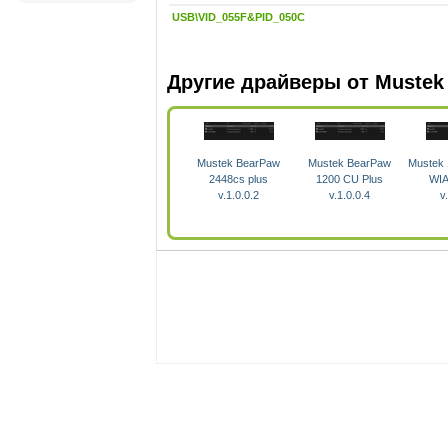
USB\VID_055F&PID_050C
Другие драйверы от Mustek
Mustek BearPaw
Mustek BearPaw
Mustek 
2448cs plus
1200 CU Plus
WIA
v.1.0.0.2
v.1.0.0.4
v