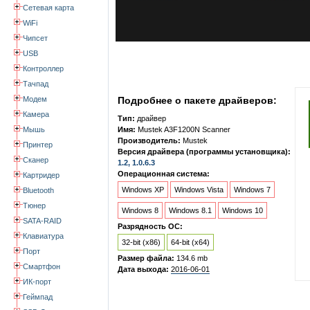
Сетевая карта
WiFi
Чипсет
USB
Контроллер
Тачпад
Модем
Подробнее о пакете драйверов:
Камера
Тип:
драйвер
Мышь
Имя:
Mustek A3F1200N Scanner
Производитель:
Mustek
Принтер
Версия драйвера (программы установщика):
Сканер
1.2, 1.0.6.3
Операционная система:
Картридер
Windows XP
Windows Vista
Windows 7
Bluetooth
Тюнер
Windows 8
Windows 8.1
Windows 10
SATA-RAID
Разрядность ОС:
Клавиатура
32-bit (x86)
64-bit (x64)
Порт
Размер файла:
134.6 mb
Смартфон
Дата выхода:
2016-06-01
ИК-порт
Геймпад