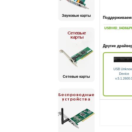
Звуковые карты
Поддерживаемы
USB\VID_04D8&P
Другие драйве
USB Unkno
Device
Сетевые карты
v.5.1.2600.