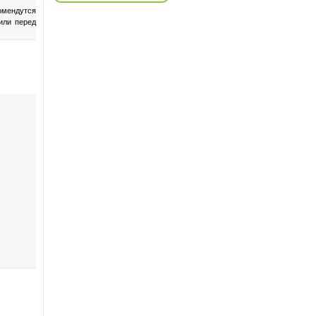
мендутся
или перед