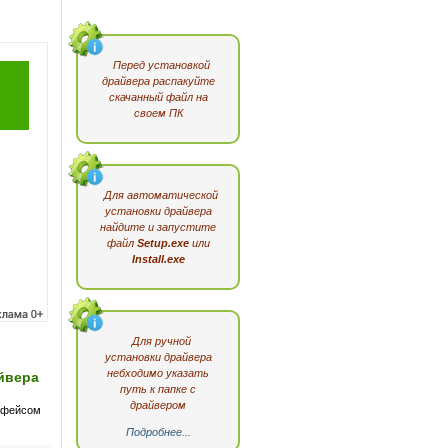
Перед установкой
драйвера распакуйте
скачанный файл на
своем ПК
Для автоматической
установки драйвера
найдите и запустите
файл
Setup.exe
или
Install.exe
Для ручной
установки драйвера
небходимо указать
айвера
путь к папке с
драйвером
рфейсом
Подробнее...