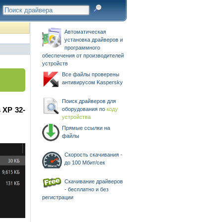
Автоматическая
установка драйверов и
программного
обеспечения от производителей
устройств
Все файлы проверены
антивирусом Kaspersky
Поиск драйверов для
 XP 32-
оборудования по
коду
устройства
Прямые ссылки на
файлы
Скорость скачивания -
до 100 Мбит/сек
Скачивание драйверов
- бесплатно и без
регистрации