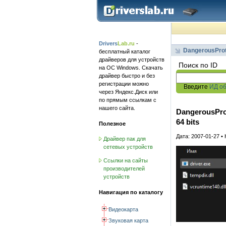
Drivers
Lab.ru
-
DangerousProt
бесплатный каталог
драйверов для устройств
Поиск по ID
на ОС Windows. Скачать
драйвер быстро и без
регистрации можно
Введите
ИД о
через Яндекс.Диск или
по прямым ссылкам с
нашего сайта.
DangerousPro
64 bits
Полезное
Дата: 2007-01-27 •
Драйвер пак для
сетевых устройств
Ссылки на сайты
производителей
устройств
Навигация по каталогу
Видеокарта
Звуковая карта