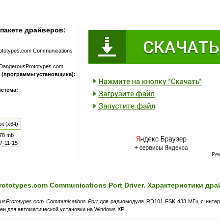
пакете драйверов:
ototypes.com Communications
DangerousPrototypes.com
 (программы установщика):
стема:
it (x64)
.78 mb
7-11-15
ototypes.com Communications Port Driver. Характеристики др
usPrototypes.com Communications Port
для радиомодуля RD101 FSK 433 МГц с инте
ен для автоматической установки на Windows XP.