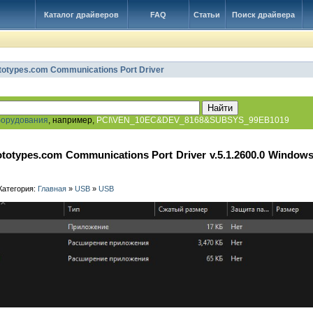
Каталог драйверов
FAQ
Статьи
Поиск драйвера
otypes.com Communications Port Driver
борудования
, например,
PCI\VEN_10EC&DEV_8168&SUBSYS_99EB1019
totypes.com Communications Port Driver v.5.1.2600.0 Windows
 Категория:
Главная
»
USB
»
USB