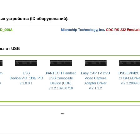
е устройства (ID оборудований):
ID_000A
Microchip Technology, Inc.
CDC RS-232 Emulat
ры от USB
wn
USB
PANTECH Handset
Easy CAP TV DVD
USB-EPP/I2C.
Device(VID_1f3a_PID_efe8)
USB Composite
Video Capture
CH341A Drive
0
v.1.0.0.1
Device (UDP)
Adapter Driver
v.2.2.2009.6
v.2.2.1070.0718
v.2.1.1.2
***