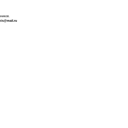
ников.
zis@mail.ru