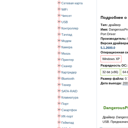
Сетевая карта
WiFi
Чипсет
Подробнее о 
USB
Тип:
драйвер
Контроллер
Имя:
DangerousPr
Port Driver
Тачпад
Производитель:
Модем
Версия драйвера
Камера
5.1.2600.0
Операционная си
Мышь
Windows XP
Принтер
Разрядность ОС:
Сканер
32-bit (x86)
64-b
Картридер
Bluetooth
Размер файла:
0
Дата выхода:
200
Тюнер
SATA-RAID
Клавиатура
Порт
DangerousPr
Смартфон
ИК-порт
Драйвер
Dangero
USB. Предназнач
Геймпад