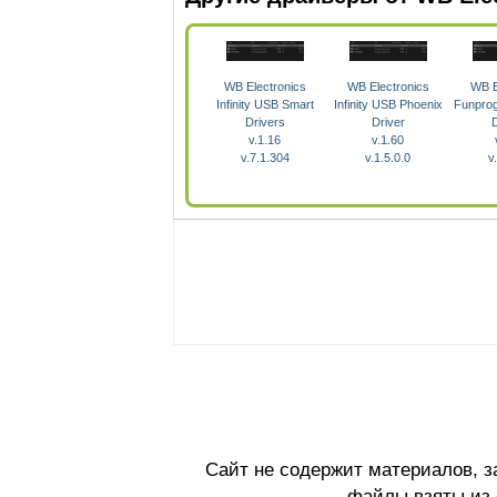
WB Electronics
WB Electronics
WB E
Infinity USB Smart
Infinity USB Phoenix
Funpro
Drivers
Driver
D
v.1.16
v.1.60
v.7.1.304
v.1.5.0.0
v
Сайт не содержит материалов, 
файлы взяты из 