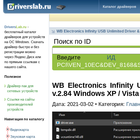
Каталог драйверов
Drivers
Lab.ru
-
WB Electronics Infinity USB Unlimited Driver &
бесплатный каталог
драйверов для устройств
Поиск по ID
на ОС Windows. Скачать
драйвер быстро и без
регистрации можно
Введите
ИД обо
через Яндекс.Диск или
по прямым ссылкам с
PCI\VEN_10EC&DEV_8168&
нашего сайта.
Полезное
WB Electronics Infinity
Драйвер пак для
сетевых устройств
v.2.84 Windows XP / Vista / 
Ссылки на сайты
Дата: 2021-03-02 • Категория:
Глав
производителей
устройств
Навигация по каталогу
Видеокарта
Звуковая карта