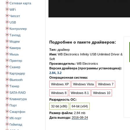
Сетевая карта
WiFi
Чипсет
USB
Контроллер
Тачпад
Модем
Подробнее о пакете драйверов:
Камера
Тип:
драйвер
Мышь
Имя:
WB Electronics Infinity USB Unlimited Driver &
Soft
Принтер
Производитель:
WB Electronics
Сканер
Версия драйвера (программы установщика):
2.84, 3.2
Картридер
Операционная система:
Bluetooth
Windows XP
Windows Vista
Windows 7
Тюнер
SATA-RAID
Windows 8
Windows 8.1
Windows 10
Клавиатура
Разрядность ОС:
Порт
32-bit (x86)
64-bit (x64)
Смартфон
Размер файла:
2.84 mb
Дата выхода:
2016-08-24
ИК-порт
Геймпад