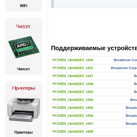
WiFi
Поддерживаемые устройства
PCI\VEN_14e4&DEV_1600
Broadcom Cor
PCI\VEN_14e4&DEV_1601
Broadcom Corp
Чипсет
PCI\VEN_14e4&DEV_1647
B
PCI\VEN_14e4&DEV_1648
B
PCI\VEN_14e4&DEV_1653
B
PCI\VEN_14e4&DEV_1654
Bro
PCI\VEN_14e4&DEV_1655
Broadc
PCI\VEN_14e4&DEV_1656
Broadc
PCI\VEN_14e4&DEV_1657
Broadc
PCI\VEN_14e4&DEV_1658
Принтеры