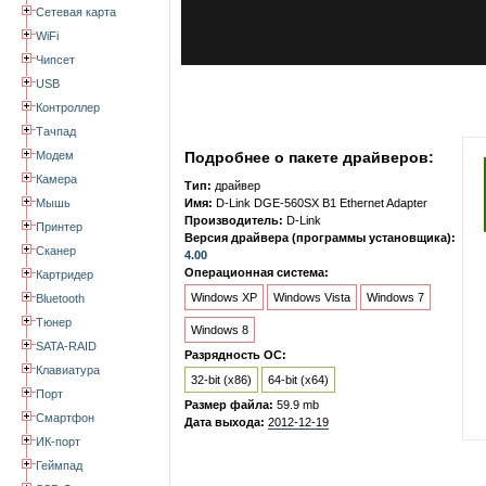
Сетевая карта
WiFi
Чипсет
USB
Контроллер
Тачпад
Модем
Подробнее о пакете драйверов:
Камера
Тип:
драйвер
Мышь
Имя:
D-Link DGE-560SX B1 Ethernet Adapter
Производитель:
D-Link
Принтер
Версия драйвера (программы установщика):
Сканер
4.00
Операционная система:
Картридер
Windows XP
Windows Vista
Windows 7
Bluetooth
Тюнер
Windows 8
SATA-RAID
Разрядность ОС:
Клавиатура
32-bit (x86)
64-bit (x64)
Порт
Размер файла:
59.9 mb
Смартфон
Дата выхода:
2012-12-19
ИК-порт
Геймпад