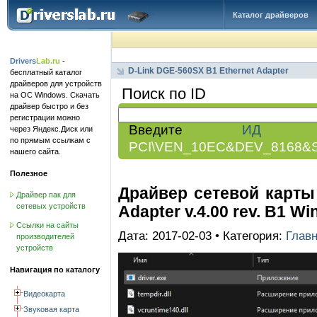
Каталог драйверов
Drivers
Lab.ru
-
D-Link DGE-560SX B1 Ethernet Adapter
бесплатный каталог
драйверов для устройств
Поиск по ID
на ОС Windows. Скачать
драйвер быстро и без
регистрации можно
Введите
ИД обо
через Яндекс.Диск или
по прямым ссылкам с
PCI\VEN_10EC&DEV_8168&
нашего сайта.
Полезное
Драйвер сетевой карты 
Драйвер пак для
сетевых устройств
Adapter v.4.00 rev. B1 Win
Ссылки на сайты
Дата: 2017-02-03 • Категория:
Глав
производителей
устройств
Навигация по каталогу
Видеокарта
Звуковая карта