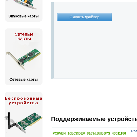
Звуковые карты
Сетевые карты
Поддерживаемые устройства
Rea
PCI\VEN_10EC&DEV_8169&SUBSYS_43011186