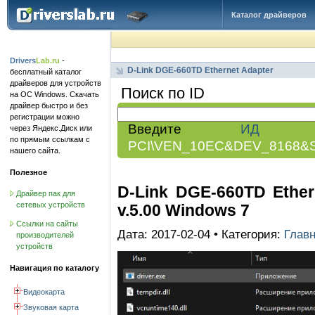
Каталог драйверов
Drivers
Lab.ru
-
D-Link DGE-660TD Ethernet Adapter
бесплатный каталог
драйверов для устройств
Поиск по ID
на ОС Windows. Скачать
драйвер быстро и без
регистрации можно
Введите
ИД обо
через Яндекс.Диск или
по прямым ссылкам с
PCI\VEN_10EC&DEV_8168&
нашего сайта.
Полезное
D-Link DGE-660TD Ether
Драйвер пак для
сетевых устройств
v.5.00 Windows 7
Ссылки на сайты
Дата: 2017-02-04 • Категория:
Глав
производителей
устройств
Навигация по каталогу
Видеокарта
Звуковая карта