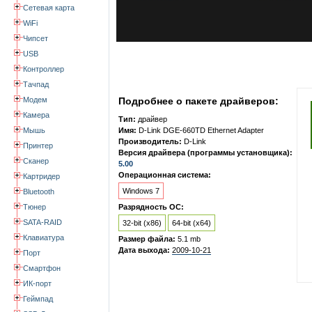
Сетевая карта
WiFi
Чипсет
USB
Контроллер
Тачпад
Модем
Подробнее о пакете драйверов:
Камера
Тип:
драйвер
Мышь
Имя:
D-Link DGE-660TD Ethernet Adapter
Производитель:
D-Link
Принтер
Версия драйвера (программы установщика):
Сканер
5.00
Операционная система:
Картридер
Windows 7
Bluetooth
Тюнер
Разрядность ОС:
SATA-RAID
32-bit (x86)
64-bit (x64)
Клавиатура
Размер файла:
5.1 mb
Дата выхода:
2009-10-21
Порт
Смартфон
ИК-порт
Геймпад