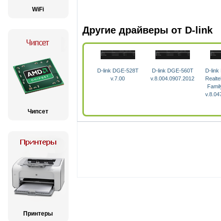
WiFi
Другие драйверы от D-link
D-link DGE-528T
D-link DGE-560T
D-link
v.7.00
v.8.004.0907.2012
Realt
Famil
v.8.04
Чипсет
Принтеры