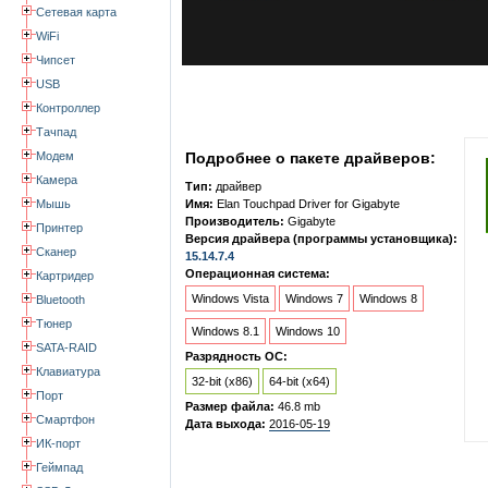
Сетевая карта
WiFi
Чипсет
USB
Контроллер
Тачпад
Модем
Подробнее о пакете драйверов:
Камера
Тип:
драйвер
Мышь
Имя:
Elan Touchpad Driver for Gigabyte
Производитель:
Gigabyte
Принтер
Версия драйвера (программы установщика):
Сканер
15.14.7.4
Операционная система:
Картридер
Windows Vista
Windows 7
Windows 8
Bluetooth
Тюнер
Windows 8.1
Windows 10
SATA-RAID
Разрядность ОС:
Клавиатура
32-bit (x86)
64-bit (x64)
Порт
Размер файла:
46.8 mb
Смартфон
Дата выхода:
2016-05-19
ИК-порт
Геймпад