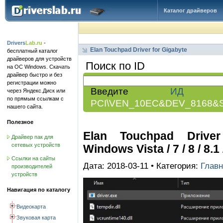
Каталог драйверов
Drivers
Lab.ru
-
Elan Touchpad Driver for Gigabyte
бесплатный каталог
драйверов для устройств
Поиск по ID
на ОС Windows. Скачать
драйвер быстро и без
регистрации можно
Введите
ИД обо
через Яндекс.Диск или
по прямым ссылкам с
PCI\VEN_10EC&DEV_8168&
нашего сайта.
Полезное
Elan Touchpad Driver 
Драйвер пак для
сетевых устройств
Windows Vista / 7 / 8 / 8.1 
Ссылки на сайты
Дата: 2018-03-11 • Категория:
Главн
производителей
устройств
Навигация по каталогу
Видеокарта
Звуковая карта