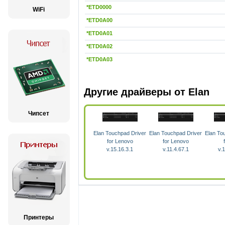
*ETD0000
WiFi
*ETD0A00
*ETD0A01
*ETD0A02
*ETD0A03
Другие драйверы от Elan
Чипсет
Elan Touchpad Driver
Elan Touchpad Driver
Elan To
for Lenovo
for Lenovo
v.15.16.3.1
v.11.4.67.1
v.
Принтеры