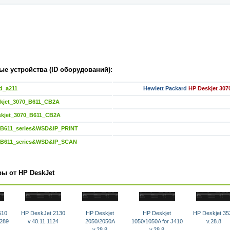
е устройства (ID оборудований):
d_a211
Hewlett Packard
HP Deskjet 307
kjet_3070_B611_CB2A
kjet_3070_B611_CB2A
_B611_series&WSD&IP_PRINT
_B611_series&WSD&IP_SCAN
ы от HP DeskJet
510
HP DeskJet 2130
HP Deskjet
HP Deskjet
HP Deskjet 35
0289
v.40.11.1124
2050/2050A
1050/1050A for J410
v.28.8
v.28.8
v.28.8