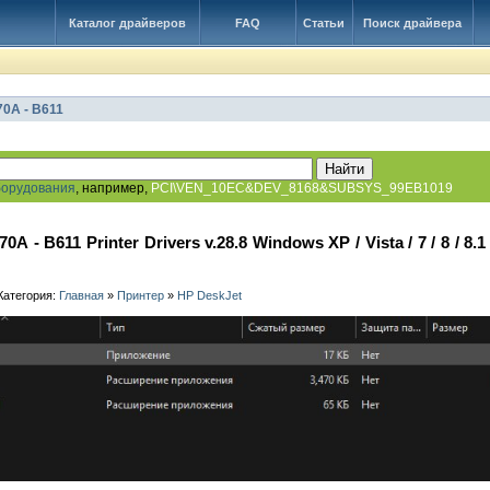
Каталог драйверов
FAQ
Статьи
Поиск драйвера
70А - B611
борудования
, например,
PCI\VEN_10EC&DEV_8168&SUBSYS_99EB1019
0А - B611 Printer Drivers v.28.8 Windows XP / Vista / 7 / 8 / 8.1 
 Категория:
Главная
»
Принтер
»
HP DeskJet