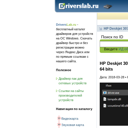
Drivers
Lab.ru
-
HP Deskjet 30
бесплатный каталог
драйверов для устройств
Поиск по ID
на ОС Windows. Скачать
драйвер быстро и без
регистрации можно
Введите
ИД о
через Яндекс.Диск или
по прямым ссылкам с
нашего сайта.
HP Deskjet 307
64 bits
Полезное
Дата: 2018-03-28 •
Драйвер пак для
сетевых устройств
Ссылки на сайты
производителей
устройств
Навигация по каталогу
Видеокарта
Звуковая карта