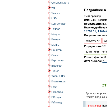
Сетевая карта
WiFi
Подробнее о 
Чипсет
Тип:
драйвер
USB
Имя:
ZTE Propriet
Контроллер
Производитель:
Версия драйвера
Тачпад
1.2050.0.4, 1.2074.
Модем
Операционная си
Камера
Windows XP
Wi
Мышь
Разрядность ОС:
Принтер
32-bit (x86)
64-b
Сканер
Размер файла:
0.
Картридер
Дата выхода:
201
Bluetooth
Тюнер
SATA-RAID
Клавиатура
ZT
Порт
Смартфон
Драйвер версии 
Drivers
предназна
ИК-порт
Геймпад
Внимание!
Пере