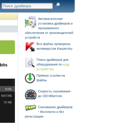
Автоматическая
установка драйверов и
программного
обеспечения от производителей
устройств
Все файлы проверены
антивирусом Kaspersky
Поиск драйверов для
bits
оборудования по
коду
устройства
Прямые ссылки на
файлы
Скорость скачивания -
до 100 Мбит/сек
Скачивание драйверов
- бесплатно и без
регистрации