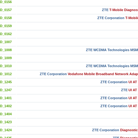
ID_0156
ID_0157
ZTE
T-Mobile Diagnost
ID_0158
ZTE Corporation
T-Mobil
ID_0159
ID_0162
ID_1007
ID_1008
ZTE WCDMA Technologies MSM
ID_1009
ID_1010
ZTE WCDMA Technologies MSM
ID_1012
ZTE Corporation
Vodafone Mobile Broadband Network Adapt
ID_1245
ZTE Corporation
UI AT 
ID_1247
ZTE
UI AT 
ID_1401
ZTE Corporation
UI AT 
ID_1402
ZTE Corporation
UI AT 
ID_1404
ID_1423
ID_1424
ZTE Corporation
Diagnostic