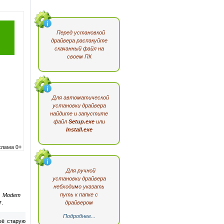
Перед установкой
драйвера распакуйте
скачанный файл на
своем ПК
Для автоматической
установки драйвера
найдите и запустите
файл
Setup.exe
или
Install.exe
Для ручной
установки драйвера
небходимо указать
путь к папке с
B Modem
драйвером
7.
Подробнее...
её старую