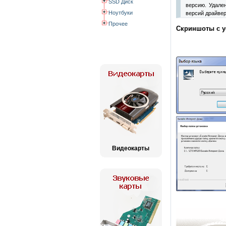
SSD Диск
версию. Удале
Ноутбуки
версий драйвер
Прочее
Скриншоты с ус
Видеокарты