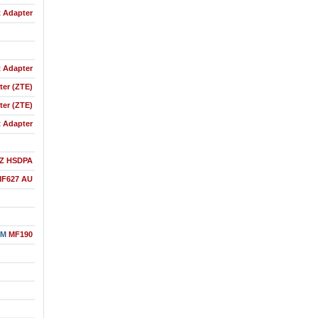
t Adapter
t Adapter
er (ZTE)
er (ZTE)
t Adapter
-Z HSDPA
F627 AU
SM
MF190