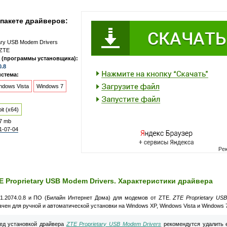
пакете драйверов:
ary USB Modem Drivers
ZTE
 (программы установщика):
0.8
стема:
ndows Vista
Windows 7
it (x64)
7 mb
1-07-04
E Proprietary USB Modem Drivers. Характеристики драйвера
1.2074.0.8 и ПО (Билайн Интернет Дома) для модемов от ZTE.
ZTE Proprietary US
чен для ручной и автоматической установки на Windows XP, Windows Vista и Windows 
д установкой драйвера
ZTE Proprietary USB Modem Drivers
рекомендутся удалить 