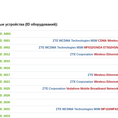
е устройства (ID оборудований):
ID_A804
ID_0001
ZTE WCDMA Technologies MSM
CDMA Wirele
ID_0002
ZTE WCDMA Technologies MSM
MF632/ONDA ET502HS/
ID_0012
ZTE Corporation
Wireless Etherne
ID_0015
ID_0016
ID_0017
ZTE
Wireless Etherne
ID_0021
ZTE Corporation
Wireless Etherne
ID_0025
ZTE Corporation
Vodafone Mobile Broadband Network
ID_0026
ID_0030
ID_0031
ZTE WCDMA Technologies MSM
MF110/MF62
ID_0033