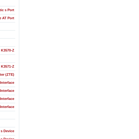
ic s Port
e AT Port
K3570-Z
K3571-Z
er (ZTE)
Interface
Interface
Interface
Interface
 s Device