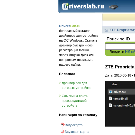
Drivers
Lab.ru
-
ZTE Proprieta
бесплатный каталог
драйверов для устройств
Поиск по ID
на ОС Windows. Скачать
драйвер быстро и без
регистрации можно
Введите
ИД о
через Яндекс.Диск или
по прямым ссылкам с
нашего сайта.
ZTE Proprieta
Полезное
Дата: 2018-05-18 •
Драйвер пак для
сетевых устройств
Ссылки на сайты
производителей
устройств
Навигация по каталогу
Видеокарта
Звуковая карта