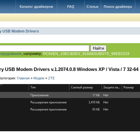
Каталог драйверов
FAQ
Статьи
Поиск драйвера
ry USB Modem Drivers
борудования
, например,
PCI\VEN_10EC&DEV_8168&SUBSYS_99EB1019
ry USB Modem Drivers v.1.2074.0.8 Windows XP / Vista / 7 32-64 
 Категория:
Главная
»
Модем
»
ZTE