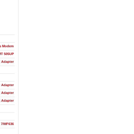
ss Modem
MT 505UP
t Adapter
t Adapter
t Adapter
 Adapter
 7/MF636