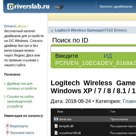
Каталог драйверов
Drivers
Lab.ru
-
Logitech Wireless Gamepad F310 Drivers
бесплатный каталог
драйверов для устройств
Поиск по ID
на ОС Windows. Скачать
драйвер быстро и без
регистрации можно
Введите
ИД обо
через Яндекс.Диск или
по прямым ссылкам с
PCI\VEN_10EC&DEV_8168&
нашего сайта.
Полезное
Logitech Wireless Gamep
Драйвер пак для
сетевых устройств
Windows XP / 7 / 8 / 8.1 / 
Ссылки на сайты
Дата: 2018-08-24 • Категория:
Глав
производителей
устройств
Навигация по каталогу
Видеокарта
Звуковая карта