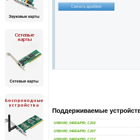
Звуковые карты
Сетевые карты
Поддерживаемые устройства
USB\VID_046D&PID_C202
USB\VID_046D&PID_C207
USB\VID_046D&PID_C212