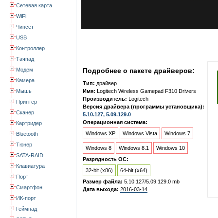
Сетевая карта
WiFi
Чипсет
USB
Контроллер
Тачпад
Модем
Подробнее о пакете драйверов:
Камера
Тип:
драйвер
Мышь
Имя:
Logitech Wireless Gamepad F310 Drivers
Производитель:
Logitech
Принтер
Версия драйвера (программы установщика):
Сканер
5.10.127, 5.09.129.0
Операционная система:
Картридер
Windows XP
Windows Vista
Windows 7
Bluetooth
Тюнер
Windows 8
Windows 8.1
Windows 10
SATA-RAID
Разрядность ОС:
Клавиатура
32-bit (x86)
64-bit (x64)
Порт
Размер файла:
5.10.127/5.09.129.0 mb
Смартфон
Дата выхода:
2016-03-14
ИК-порт
Геймпад