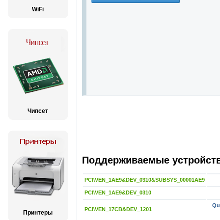
WiFi
Чипсет
Поддерживаемые устройства
PCI\VEN_1AE9&DEV_0310&SUBSYS_00001AE9
PCI\VEN_1AE9&DEV_0310
Qu
PCI\VEN_17CB&DEV_1201
Принтеры