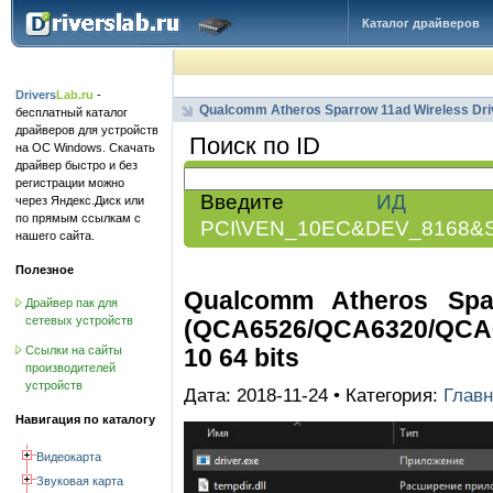
Каталог драйверов
Drivers
Lab.ru
-
Qualcomm Atheros Sparrow 11ad Wireless D
бесплатный каталог
драйверов для устройств
Поиск по ID
на ОС Windows. Скачать
драйвер быстро и без
регистрации можно
Введите
ИД обо
через Яндекс.Диск или
по прямым ссылкам с
PCI\VEN_10EC&DEV_8168&
нашего сайта.
Полезное
Qualcomm Atheros Spar
Драйвер пак для
сетевых устройств
(QCA6526/QCA6320/QCA63
10 64 bits
Ссылки на сайты
производителей
устройств
Дата: 2018-11-24 • Категория:
Главн
Навигация по каталогу
Видеокарта
Звуковая карта