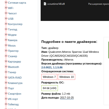
Сетевая карта
WiFi
Чипсет
USB
Контроллер
Тачпад
Модем
Камера
Подробнее о пакете драйверов:
Мышь
Тип:
драйвер
Принтер
Имя:
Qualcomm Atheros Sparrow 11ad Wireless
Driver (QCA6526/QCA6320/QCA6335)
Сканер
Производитель:
Atheros
Картридер
Версия драйвера (программы установщика):
Bluetooth
2.0.0021, 1.1.5.86
Операционная система:
Тюнер
Windows 7
Windows 10
SATA-RAID
Разрядность ОС:
Клавиатура
64-bit (x64)
Порт
Смартфон
Размер файла:
1.2 mb
Дата выхода:
2017-10-25
ИК-порт
Геймпад