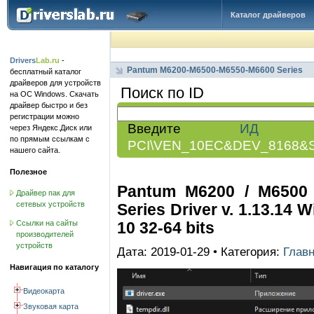
Каталог драйверов
Drivers
Lab.ru
-
Pantum M6200-M6500-M6550-M6600 Series
бесплатный каталог
драйверов для устройств
Поиск по ID
на ОС Windows. Скачать
драйвер быстро и без
регистрации можно
Введите
ИД обо
через Яндекс.Диск или
по прямым ссылкам с
PCI\VEN_10EC&DEV_8168&
нашего сайта.
Полезное
Pantum M6200 / M6500 
Драйвер пак для
сетевых устройств
Series Driver v. 1.13.14 Wi
10 32-64 bits
Ссылки на сайты
производителей
устройств
Дата: 2019-01-29 • Категория:
Глав
Навигация по каталогу
Видеокарта
Звуковая карта