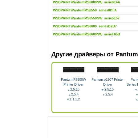
WSDPRINT\PantumMS6000NW_serie9E4A
WSDPRINT\PantumMS6550_series8DFA
WSDPRINT\PantumMS6550NW_serie5E57
WSDPRINT\PantumMS6600_seriesD2B7
WSDPRINT\PantumMS6600NW_serieF65B
Другие драйверы от Pantum
Pantum P2500W
Pantum p2207 Printer
Pan
Printer Driver
Driver
Series 
v.2.5.15
v.2.5.15
v
v.2.5.4
v.2.5.4
v
v.1.1.1.2
v