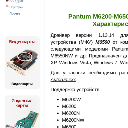
SSD Диск
Ноутбуки
Прочее
Pantum M6200-M650
Характерис
Драйвер версии
1.13.14
для 
устройства (МФУ)
M6500
от ко
следующими моделями Pantum
M6550NW и др. Предназначен дл
XP, Windows Vista, Windows 7, Wi
Для установки необходимо рас
Autorun.exe
.
Видеокарты
Поддержка устройств:
M6200W
M6200
M6200N
M6200NW
M6500