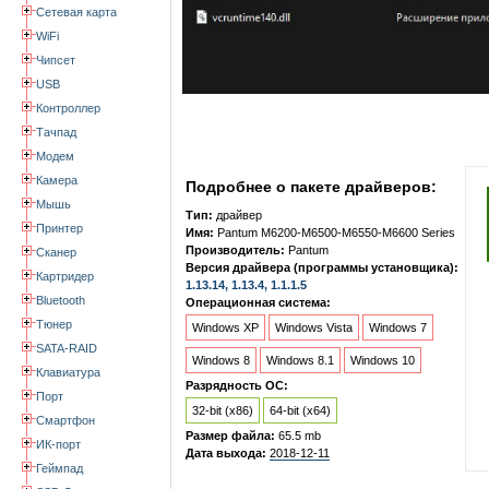
Сетевая карта
WiFi
Чипсет
USB
Контроллер
Тачпад
Модем
Камера
Подробнее о пакете драйверов:
Мышь
Тип:
драйвер
Принтер
Имя:
Pantum M6200-M6500-M6550-M6600 Series
Производитель:
Pantum
Сканер
Версия драйвера (программы установщика):
Картридер
1.13.14, 1.13.4, 1.1.1.5
Bluetooth
Операционная система:
Тюнер
Windows XP
Windows Vista
Windows 7
SATA-RAID
Windows 8
Windows 8.1
Windows 10
Клавиатура
Разрядность ОС:
Порт
32-bit (x86)
64-bit (x64)
Смартфон
Размер файла:
65.5 mb
ИК-порт
Дата выхода:
2018-12-11
Геймпад