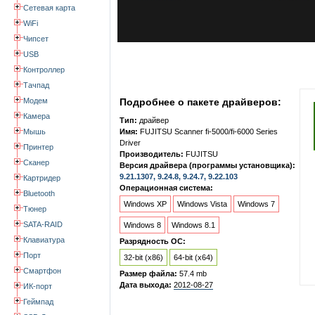
Сетевая карта
WiFi
Чипсет
USB
Контроллер
Тачпад
Модем
Подробнее о пакете драйверов:
Камера
Тип:
драйвер
Мышь
Имя:
FUJITSU Scanner fi-5000/fi-6000 Series
Driver
Принтер
Производитель:
FUJITSU
Сканер
Версия драйвера (программы установщика):
9.21.1307, 9.24.8, 9.24.7, 9.22.103
Картридер
Операционная система:
Bluetooth
Windows XP
Windows Vista
Windows 7
Тюнер
SATA-RAID
Windows 8
Windows 8.1
Клавиатура
Разрядность ОС:
Порт
32-bit (x86)
64-bit (x64)
Смартфон
Размер файла:
57.4 mb
Дата выхода:
2012-08-27
ИК-порт
Геймпад