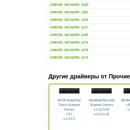
USB\VID_04C5&PID_114D
USB\VID_04C5&PID_11EF
USB\VID_04C5&PID_1150
USB\VID_04C5&PID_117C
USB\VID_04C5&PID_114E
USB\VID_04C5&PID_1176
USB\VID_04C5&PID_1178
USB\VID_04C5&PID_1174
Другие драйверы от Прочие
AGFA SnapScan
Handheld Barcode
Broth
Touch Scanner
Scanner Drivers
v.
Drivers
v.3.12.0.64
v
v.FC
v.3.12.0.32
v.1.0.0.1