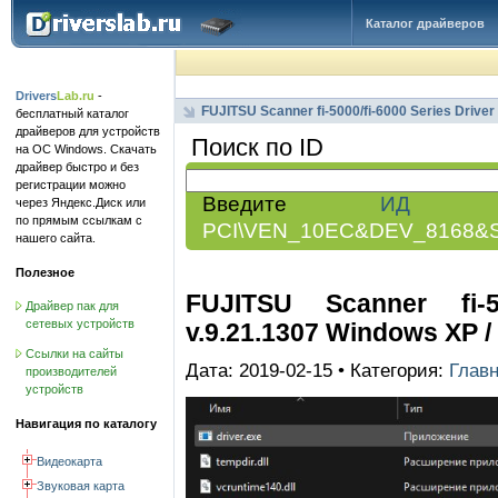
Каталог драйверов
Drivers
Lab.ru
-
FUJITSU Scanner fi-5000/fi-6000 Series Driver
бесплатный каталог
драйверов для устройств
Поиск по ID
на ОС Windows. Скачать
драйвер быстро и без
регистрации можно
Введите
ИД обо
через Яндекс.Диск или
по прямым ссылкам с
PCI\VEN_10EC&DEV_8168&
нашего сайта.
Полезное
FUJITSU Scanner fi-50
Драйвер пак для
сетевых устройств
v.9.21.1307 Windows XP / Vi
Ссылки на сайты
Дата: 2019-02-15 • Категория:
Глав
производителей
устройств
Навигация по каталогу
Видеокарта
Звуковая карта