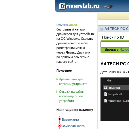
Drivers
Lab.ru
-
A4 TECH PC C
бесплатный каталог
драйверов для устройств
Поиск по ID
на ОС Windows. Скачать
драйвер быстро и без
регистрации можно
Введите
ИД о
через Яндекс.Диск или
по прямым ссылкам с
нашего сайта.
A4 TECH PC Ca
Полезное
Дата: 2019-03-04 •
Драйвер пак для
сетевых устройств
Ссылки на сайты
производителей
устройств
Навигация по каталогу
Видеокарта
Звуковая карта