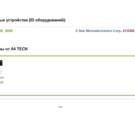
е устройства (ID оборудований):
ID_305B
Z-Star Microelectronics Corp.
ZC0305
ры от A4 TECH
C
ver
.04
***