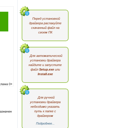
Перед установкой
драйвера распакуйте
скачанный файл на
своем ПК
Для автоматической
установки драйвера
найдите и запустите
файл
Setup.exe
или
Install.exe
Для ручной
установки драйвера
небходимо указать
путь к папке с
назначен
драйвером
Подробнее...