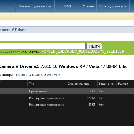
Каталог драйверов
FAQ
Статьи
Поиск драйвера
amera V Driver
борудования
, например,
PCI\VEN_10EC&DEV_8168&SUBSYS_99EB1019
mera V Driver v.3.7.615.10 Windows XP / Vista / 7 32-64 bits
 Категория:
Главная
»
Камера
»
A4 TECH