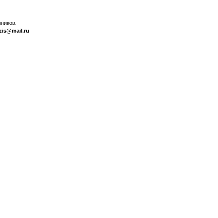
ников.
zis@mail.ru