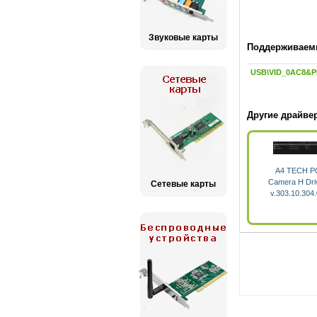
Звуковые карты
Поддерживаемы
USB\VID_0AC8&P
Другие драйве
A4 TECH P
Camera H Dri
Сетевые карты
v.303.10.304