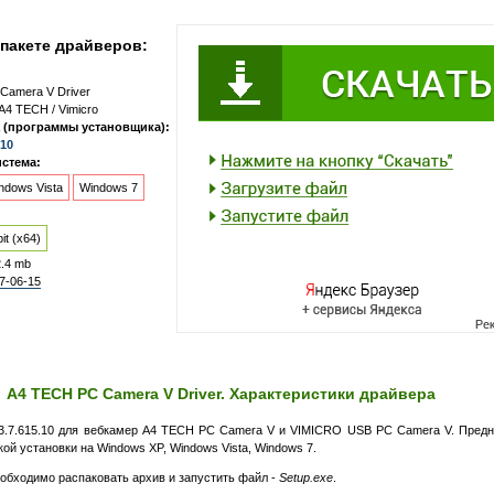
пакете драйверов:
Camera V Driver
A4 TECH / Vimicro
 (программы установщика):
.10
стема:
ndows Vista
Windows 7
it (x64)
2.4 mb
7-06-15
A4 TECH PC Camera V Driver. Характеристики драйвера
3.7.615.10 для вебкамер A4 TECH PC Camera V и
VIMICRO USB PC Camera V
. Пред
ой установки на Windows XP, Windows Vista, Windows 7.
еобходимо распаковать архив и запустить файл -
Setup.exe
.