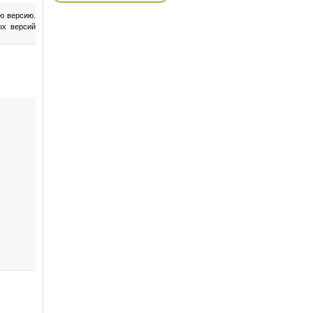
ю версию.
ых версий