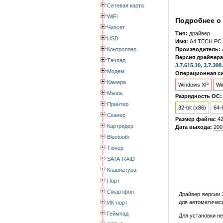
Сетевая карта
WiFi
Подробнее о 
Чипсет
Тип:
драйвер
USB
Имя:
A4 TECH PC 
Контроллер
Производитель:
Версия драйвера
Тачпад
3.7.615.10, 3.7.308
Модем
Операционная си
Камера
Windows XP
Wi
Мышь
Разрядность ОС:
Принтер
32-bit (x86)
64-b
Сканер
Размер файла:
4
Картридер
Дата выхода:
200
Bluetooth
Тюнер
SATA-RAID
Клавиатура
Порт
Смартфон
Драйвер версии 
для автоматическ
ИК-порт
Геймпад
Для установки н