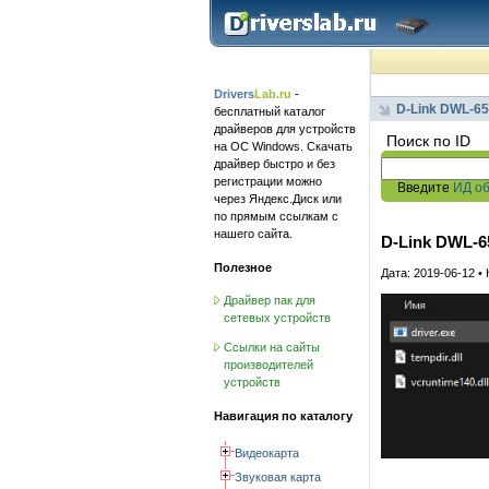
Drivers
Lab.ru
-
D-Link DWL-6
бесплатный каталог
драйверов для устройств
Поиск по ID
на ОС Windows. Скачать
драйвер быстро и без
регистрации можно
Введите
ИД о
через Яндекс.Диск или
по прямым ссылкам с
нашего сайта.
D-Link DWL-650
Полезное
Дата: 2019-06-12 •
Драйвер пак для
сетевых устройств
Ссылки на сайты
производителей
устройств
Навигация по каталогу
Видеокарта
Звуковая карта