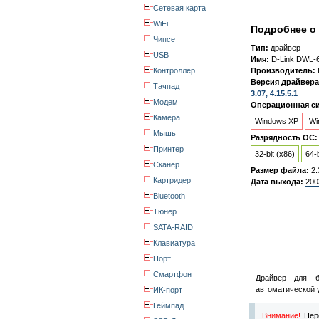
Сетевая карта
WiFi
Подробнее о 
Чипсет
Тип:
драйвер
USB
Имя:
D-Link DWL-
Контроллер
Производитель:
Версия драйвера
Тачпад
3.07, 4.15.5.1
Модем
Операционная си
Камера
Windows XP
Wi
Мышь
Разрядность ОС:
Принтер
32-bit (x86)
64-b
Сканер
Размер файла:
2.
Картридер
Дата выхода:
200
Bluetooth
Тюнер
SATA-RAID
Клавиатура
Порт
Смартфон
Драйвер для б
автоматической 
ИК-порт
Геймпад
Внимание!
Пере