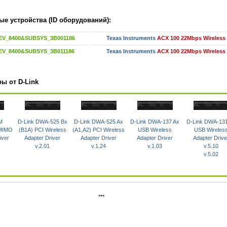
е устройства (ID оборудований):
EV_8400&SUBSYS_3B001186
Texas Instruments
ACX 100 22Mbps Wireless 
EV_8400&SUBSYS_3B011186
Texas Instruments
ACX 100 22Mbps Wireless 
ы от D-Link
M
D-Link DWA-525 Bx
D-Link DWA-525 Ax
D-Link DWA-137 Ax
D-Link DWA-13
 MIMO
(B1A) PCI Wireless
(A1,A2) PCI Wireless
USB Wireless
USB Wireles
iver
Adapter Driver
Adapter Driver
Adapter Driver
Adapter Drive
v.2.01
v.1.24
v.1.03
v.5.10
v.5.02
***