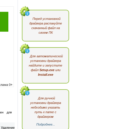
Перед установкой
драйвера распакуйте
скачанный файл на
своем ПК
Для автоматической
установки драйвера
найдите и запустите
файл
Setup.exe
или
Install.exe
Для ручной
установки драйвера
небходимо указать
путь к папке с
чен для
драйвером
Подробнее...
 Удаление