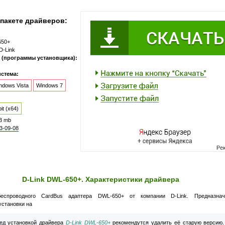
пакете драйверов:
650+
D-Link
 (программы установщика):
стема:
ndows Vista
Windows 7
it (x64)
3 mb
3-09-08
D-Link DWL-650+. Характеристики драйвера
еспроводного CardBus адаптера DWL-650+ от компании D-Link. Предназна
установки на
д установкой драйвера
D-Link DWL-650+
рекомендутся удалить её старую версию.