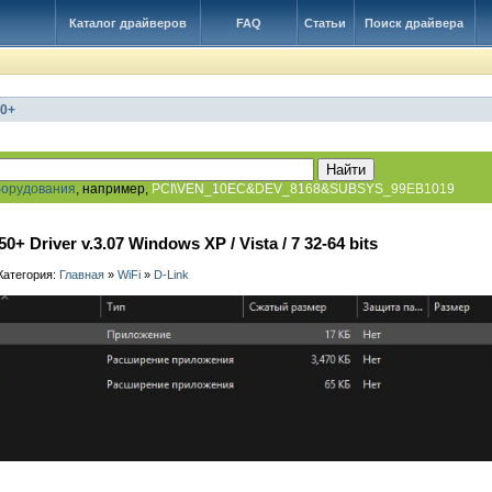
Каталог драйверов
FAQ
Статьи
Поиск драйвера
50+
борудования
, например,
PCI\VEN_10EC&DEV_8168&SUBSYS_99EB1019
+ Driver v.3.07 Windows XP / Vista / 7 32-64 bits
 Категория:
Главная
»
WiFi
»
D-Link