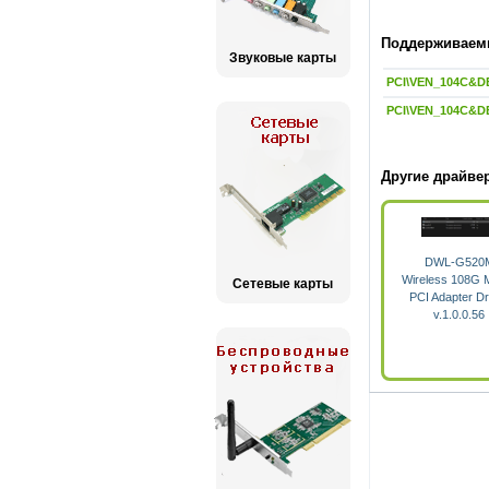
Поддерживаемы
Звуковые карты
PCI\VEN_104C&D
PCI\VEN_104C&D
Другие драйвер
DWL-G520
Wireless 108G
Сетевые карты
PCI Adapter Dr
v.1.0.0.56