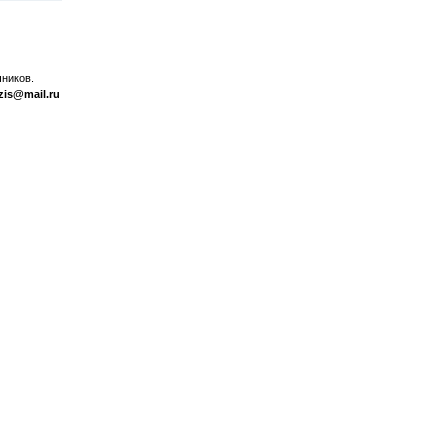
ников.
zis@mail.ru