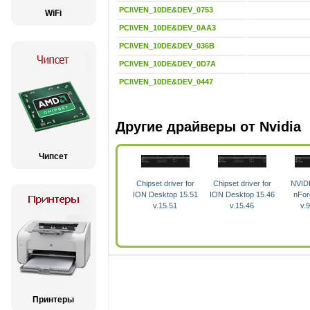
PCI\VEN_10DE&DEV_0753
WiFi
PCI\VEN_10DE&DEV_0AA3
PCI\VEN_10DE&DEV_036B
PCI\VEN_10DE&DEV_0D7A
PCI\VEN_10DE&DEV_0447
Другие драйверы от Nvidia
Чипсет
Chipset driver for
Chipset driver for
NVID
ION Desktop 15.51
ION Desktop 15.46
nFor
v.15.51
v.15.46
v.
Принтеры