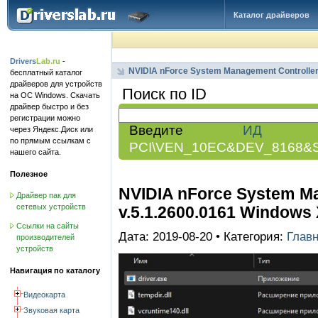
Каталог драйверов
Drivers
Lab.ru
-
NVIDIA nForce System Management Controller
бесплатный каталог
драйверов для устройств
Поиск по ID
на ОС Windows. Скачать
драйвер быстро и без
регистрации можно
Введите
ИД обо
через Яндекс.Диск или
по прямым ссылкам с
PCI\VEN_10EC&DEV_8168&
нашего сайта.
Полезное
NVIDIA nForce System Ma
Драйвер пак для
сетевых устройств
v.5.1.2600.0161 Windows XP
Ссылки на сайты
Дата: 2019-08-20 • Категория:
Глав
производителей
устройств
Навигация по каталогу
Видеокарта
Звуковая карта