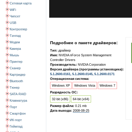
Сетевая карта
WiFi
Чипсет
USB
Контроллер
Тачпад
Модем
Подробнее о пакете драйверов:
Камера
Тип:
драйвер
Мышь
Имя:
NVIDIA nForce System Management
Controller Drivers
Принтер
Производитель:
NVIDIA Corporation
Сканер
Версия драйвера (программы установщика):
5.1.2600.0161, 5.1.2600.0145, 5.1.2600.0171
Картридер
Операционная система:
Bluetooth
Windows XP
Windows Vista
Windows 7
Тюнер
Разрядность ОС:
SATA-RAID
32-bit (x86)
64-bit (x64)
Клавиатура
Размер файла:
0.21 mb
Порт
Дата выхода:
2008-08-25
Смартфон
ИК-порт
Геймпад