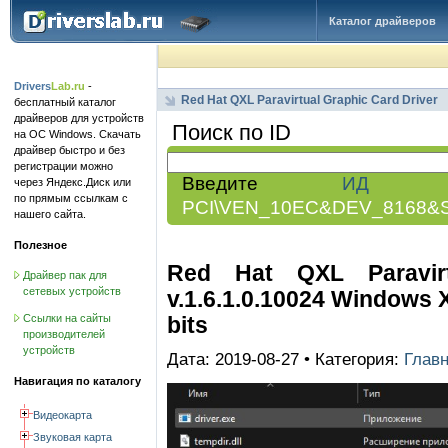
Каталог драйверов
Drivers
Lab.ru
-
Red Hat QXL Paravirtual Graphic Card Driver
бесплатный каталог
драйверов для устройств
Поиск по ID
на ОС Windows. Скачать
драйвер быстро и без
регистрации можно
Введите
ИД обо
через Яндекс.Диск или
по прямым ссылкам с
PCI\VEN_10EC&DEV_8168&
нашего сайта.
Полезное
Red Hat QXL Paravirt
Драйвер пак для
сетевых устройств
v.1.6.1.0.10024 Windows XP 
bits
Ссылки на сайты
производителей
устройств
Дата: 2019-08-27 • Категория:
Глав
Навигация по каталогу
Видеокарта
Звуковая карта