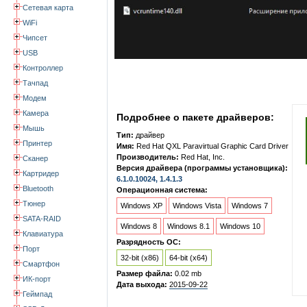
Сетевая карта
WiFi
Чипсет
USB
Контроллер
Тачпад
Модем
Камера
Подробнее о пакете драйверов:
Мышь
Тип:
драйвер
Принтер
Имя:
Red Hat QXL Paravirtual Graphic Card Driver
Производитель:
Red Hat, Inc.
Сканер
Версия драйвера (программы установщика):
Картридер
6.1.0.10024, 1.4.1.3
Bluetooth
Операционная система:
Тюнер
Windows XP
Windows Vista
Windows 7
SATA-RAID
Windows 8
Windows 8.1
Windows 10
Клавиатура
Разрядность ОС:
Порт
32-bit (x86)
64-bit (x64)
Смартфон
Размер файла:
0.02 mb
ИК-порт
Дата выхода:
2015-09-22
Геймпад